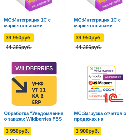
МС:Интеграция 1С с
МС:Интеграция 1С с
маркетплейсами
маркетплейсами
(Wildberries, Ozon,
(Wildberries, Ozon и
Яндекс.Маркет) для 1С
Яндекс.Маркет) для
39 950
руб.
39 950
руб.
[УТ 11 / КА 2 / ERP]
1С:УНФ
44 389
руб.
44 389
руб.
Обработка "Уведомления
МС:Загрузка отчетов о
о заказах Wildberries FBS
продажах на
по смс и электронной
маркетплейсах в 1С:БП 3
почте"
из Excel
3 950
руб.
3 900
руб.