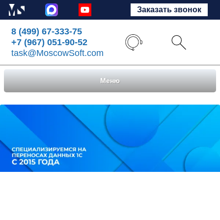
Заказать звонок
8 (499) 67-333-75
+7 (967) 051-90-52
task@MoscowSoft.com
Меню