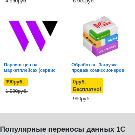
4 950
руб.
6 900
руб.
Парсинг цен на
Обработка "Загрузка
маркетплейсах (сервис
продаж комиссионеров
для 1С УТ 11 / КА 2 / ERP)
для Wildberries по API"
990
руб.
0
руб.
Бесплатно!
1 990
руб.
990
руб.
Популярные переносы данных 1С