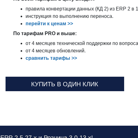
правила конвертации данных (КД 2) из ERP 2 в 
инструкция по выполнению переноса.
перейти к ценам >>
По тарифам PRO и выше:
от 4 месяцев технической поддержки по вопрос
от 4 месяцев обновлений.
сравнить тарифы >>
КУПИТЬ В ОДИН КЛИК
в
ERP 2.5.27.х
и
Розница 3.0.13.х
!