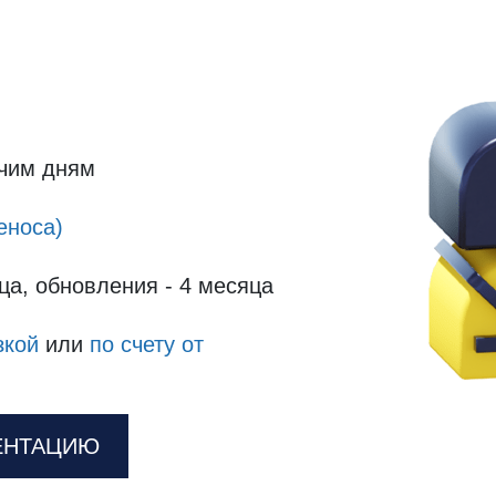
очим дням
еноса)
ца, обновления - 4 месяца
зкой
или
по счету от
ЕНТАЦИЮ