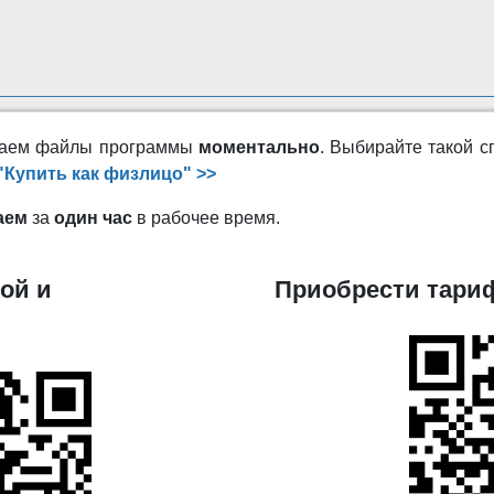
ужаем файлы программы
моментально
. Выбирайте такой с
"Купить как физлицо" >>
аем
за
один час
в рабочее время.
ой и
Приобрести тариф