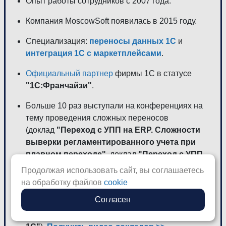
Опыт работы сотрудников с 2007 года.
Компания MoscowSoft появилась в 2015 году.
Специализация:
переносы данных 1С
и
интеграция 1С с маркетплейсами
.
Официальный партнер
фирмы 1С в статусе
"1С:Франчайзи"
.
Больше 10 раз выступали на конференциях на
тему проведения сложных переносов
(доклад
"Переход с УПП на ERP. Сложности
выверки регламентированного учета при
плавном переходе"
, доклад
"Переход с УПП
на ERP с сохранением документов"
,
Продолжая использовать сайт, вы соглашаетесь
доклад
"Опыт проведения сложных
на обработку файлов
cookie
переносов данных на 1С"
, доклад
"Способы
Согласен
оптимизации переносов данных"
, доклад
"Пять столбов успешного перехода на новую