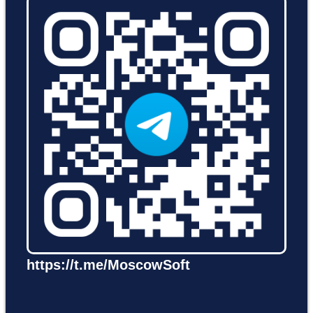
https://t.me/MoscowSoft