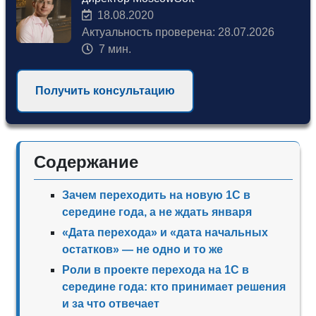
18.08.2020
Актуальность проверена: 28.07.2026
7 мин.
Получить консультацию
Содержание
Зачем переходить на новую 1С в
середине года, а не ждать января
«Дата перехода» и «дата начальных
остатков» — не одно и то же
Роли в проекте перехода на 1С в
середине года: кто принимает решения
и за что отвечает