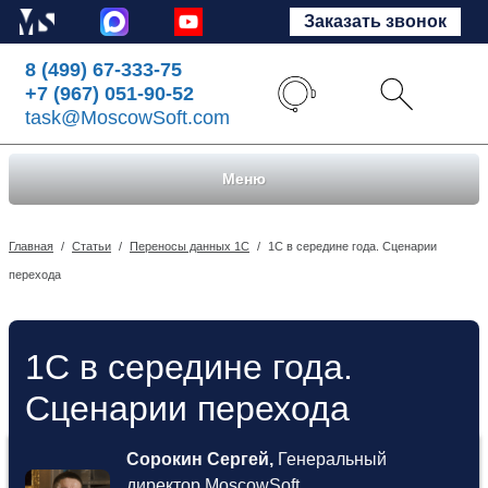
Заказать звонок
8 (499) 67-333-75
+7 (967) 051-90-52
task@MoscowSoft.com
Меню
Главная
/
Статьи
/
Переносы данных 1С
/
1С в середине года. Сценарии
перехода
1С в середине года.
Сценарии перехода
Сорокин Сергей,
Генеральный
директор MoscowSoft