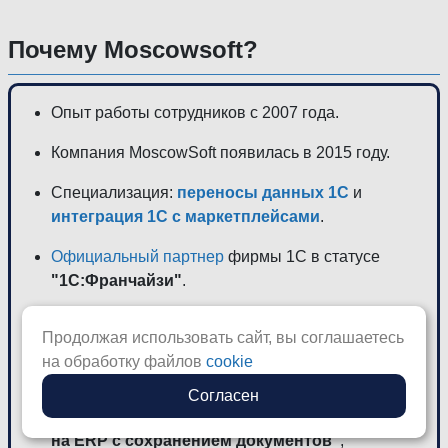
Почему Moscowsoft?
Опыт работы сотрудников с 2007 года.
Компания MoscowSoft появилась в 2015 году.
Специализация:
переносы данных 1С
и
интеграция 1С с маркетплейсами
.
Официальный партнер
фирмы 1С в статусе
"1С:Франчайзи"
.
Больше 10 раз выступали на конференциях на
Продолжая использовать сайт, вы соглашаетесь
тему проведения сложных переносов
на обработку файлов
cookie
(доклад
"Переход с УПП на ERP. Сложности
выверки регламентированного учета при
Согласен
плавном переходе"
, доклад
"Переход с УПП
на ERP с сохранением документов"
,