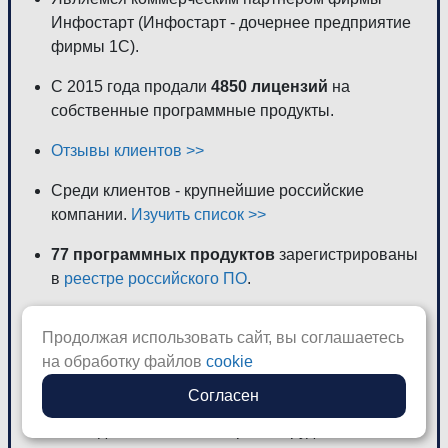
Инфостарт (Инфостарт - дочернее предприятие
фирмы 1С).
С 2015 года продали
4850 лицензий
на
собственные программные продукты.
Отзывы клиентов >>
Среди клиентов - крупнейшие российские
компании.
Изучить список >>
77 программных продуктов
зарегистрированы
в
реестре российского ПО
.
6 сертификатов
"1С:Специалист"
и 7
Продолжая использовать сайт, вы соглашаетесь
сертификатов
"1С:Профессионал"
на обработку файлов
cookie
(сертификаты выдает фирма 1С как
подтверждение квалификации сотрудников
)
Согласен
Команда состоит из четырех сотрудников в