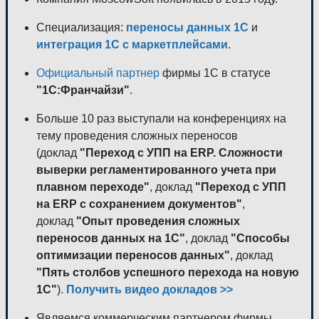
Специализация:
переносы данных 1С
и
интеграция 1С с маркетплейсами
.
Официальный партнер
фирмы 1С в статусе
"1С:Франчайзи"
.
Больше 10 раз выступали на конференциях на
тему проведения сложных переносов
(доклад
"Переход с УПП на ERP. Сложности
выверки регламентированного учета при
плавном переходе"
, доклад
"Переход с УПП
на ERP с сохранением документов"
,
доклад
"Опыт проведения сложных
переносов данных на 1С"
, доклад
"Способы
оптимизации переносов данных"
, доклад
"Пять столбов успешного перехода на новую
1С"
).
Получить видео докладов >>
Являемся коммерческим партнером фирмы