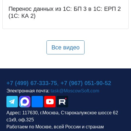
Перенос данных из 1С: БП 3 в 1С: ЕРП 2
(1С: КА 2)
Все видео
+7 (499) 67-333-75
,
+7 (967) 051-90-52
Электронная почта:
task@MoscowSoft.com
Адрес:
117630, г.Москва, Старокалужское шоссе 62
с1к9, оф.325
Работаем по Москве, всей России и странам