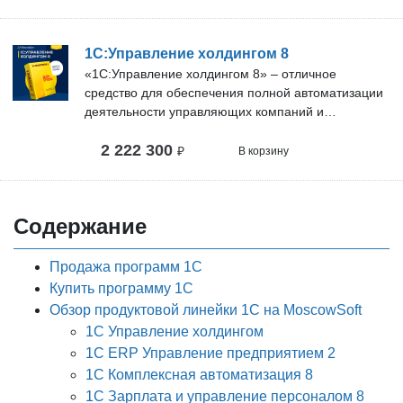
1С:Управление холдингом 8
«1С:Управление холдингом 8» – отличное
средство для обеспечения полной автоматизации
деятельности управляющих компаний и
финансовых отделов объединений компаний.
2 222 300
Разумное время реализации в совокупности с
₽
В корзину
умеренной ценой поддержки обеспечивает
улучшение результатов управления и финансов за
короткий срок. Конкретная цена и время запуска
Содержание
«1С:Управление холдингом 8» устанавливаются
экспертами партнеров «1С» в рамках
предварительного изучения вашей фирмы.
Продажа программ 1С
Купить программу 1С
Обзор продуктовой линейки 1С на MoscowSoft
1С Управление холдингом
1С ERP Управление предприятием 2
1С Комплексная автоматизация 8
1С Зарплата и управление персоналом 8