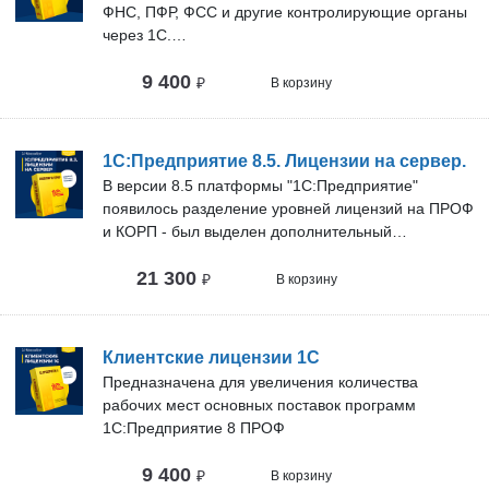
ФНС, ПФР, ФСС и другие контролирующие органы
через 1С.
Благодаря данному сервису пропадает
9 400
необходимость проверять правильности
₽
В корзину
составления отчета, программа сама формирует
отчет исходя из данных регистра бухгалтерского и
налогового учета.
1С:Предприятие 8.5. Лицензии на сервер.
ВАЖНО: при наличии ИТС уровня ПРОФ 1С-
В версии 8.5 платформы "1С:Предприятие"
Отчетность предоставляется бесплатно.
появилось разделение уровней лицензий на ПРОФ
и КОРП - был выделен дополнительный
функционал, который можно использовать только
21 300
при наличии у пользователей лицензий уровня
₽
В корзину
КОРП.
Клиентские лицензии 1С
Предназначена для увеличения количества
рабочих мест основных поставок программ
1С:Предприятие 8 ПРОФ
9 400
₽
В корзину