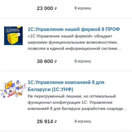
законодательством Российской Федерации,
23 000
включая подготовку обязательной
₽
В корзину
(регламентированной) отчетности в коммерческой
организации, применяющей хозрасчетный план
счетов бухгалтерского учета.
1С:Управление нашей фирмой 8 ПРОФ
«1С:Управление нашей фирмой» обладает
широкими функциональными возможностями,
позволяя в единой информационной системе
вести: базу клиентов, банковские и кассовые
30 600
операции, расчеты с контрагентами, персоналом,
₽
В корзину
бюджетом, учет заказов, материалов, товаров,
продукции и затрат, торговых операций, включая
розничные продажи и подключение торгового
1С:Управление компанией 8 для
оборудования, учет заказов-нарядов,
Беларуси (1С:УНФ)
выполненных работ и оказанных услуг, учет
Не перегруженный лишним, но оптимальный
имущества, учет доходов, расходов, прибыли и
функционал конфигурации 1С: Управление
убытков, капитала. Индивидуальные
компанией 8 для Беларуси разработчик снарядил
предприниматели на УСН и ЕНВД могут готовить и
всем необходимым для оперативного учета,
сдавать в программе отчетность в ФНС, ФСС, ПФР.
26 914
контроля, анализа и планирования.
₽
В корзину