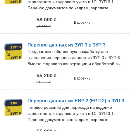
зарплатного и кадрового учета в 1С: ЗУП 3.1.
Перенос документов по кадрам, зарплате,
расчетных данных и справочной информации из
58 000
₽
УПП 1.3 в ЗУП 3.1. Преимущества: Кадровые
В корзину
сведения можно перенести полностью, без
64 444
₽
ограничений по датам, а расчетные - минимум за
2 года. Оперативно обновляем решение под
новые версии программ и оказываем техническую
Перенос данных из ЗУП 3 в ЗУП 3
поддержку. Срок технической поддержки и
Предлагаем собственную разработку для
бесплатных обновлений зависит от тарифа. В
выполнения переноса данных из ЗУП 3 в ЗУП 3.
нашей команде более 10 специалистов. Проверка
Вместе с правила конвертации и обработкой вы
перед покупкой: Вы можете бесплатно проверить
получите: Консультацию по вопросам переноса,
55 200
наше решение на своём сервере. Оставьте заявку,
₽
Исправление возникающих ошибок при переносе,
В корзину
и мы договоримся об удобном времени
Редактирование кода программы переноса,
61 333
₽
подключения нашего специалиста.
Корректировку данный программы под нужды
вашей фирмы. Техническая поддержка и
обновления: Мы оперативно обновляем решение
Перенос данных из ERP 2 (ЕРП 2) в ЗУП 3
под новые версии программ. Срок технической
Готовое решение для перехода на ведение
поддержки и бесплатных обновлений зависит от
зарплатного и кадрового учета в 1С: ЗУП 3.1.
тарифа. В нашей команде более 10 специалистов.
Перенос документов по кадрам, зарплате,
Проверка перед покупкой: Вы можете бесплатно
расчетных данных и справочной информации из