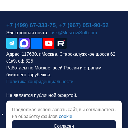
+7 (499) 67-333-75
,
+7 (967) 051-90-52
Электронная почта:
task@MoscowSoft.com
Адрес:
117630, г.Москва, Старокалужское шоссе 62
с1к9, оф.325
Работаем по Москве, всей России и странам
ближнего зарубежья.
Политика конфиденциальности
Не является публичной офертой.
Продолжая использовать сайт, вы соглашаетесь
на обработку файлов
cookie
Согласен