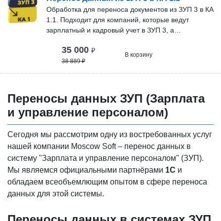
поддержку. Срок технической поддержки и
Обработка для переноса документов из ЗУП 3 в КА
бесплатных обновлений зависит от тарифа. В
1.1. Подходит для компаний, которые ведут
нашей команде более 10 специалистов. Проверка
зарплатный и кадровый учет в ЗУП 3, а
перед покупкой: Вы можете бесплатно проверить
регламентированный учет и сдачу отчетности в КА
35 000
наше решение на своём сервере. Оставьте заявку,
₽
1.1. Преимущества, техническая поддержка и
В корзину
и мы договоримся об удобном времени
обновления: Обработка подходит для переноса не
38 889
₽
подключения нашего специалиста.
только документов типа «Отражение зарплаты в
бухгалтерском учёте», но и справочников,
ведомостей и кадровой документации на
Переносы данных ЗУП (Зарплата
работников. Возможность получать обновления
и управление персоналом)
без дополнительной платы после приобретения.
Мы оперативно обновляем решение под новые
версии программ. Срок технической поддержки и
Сегодня мы рассмотрим одну из востребованных услуг
бесплатных обновлений зависит от тарифа. В
нашей компании Moscow Soft – перенос данных в
нашей команде более 10 специалистов. Проверка
систему "Зарплата и управление персоналом" (ЗУП).
перед покупкой: Вы можете бесплатно проверить
Мы являемся официальными партнёрами
1С
и
наше решение на своём сервере. Оставьте заявку,
обладаем всеобъемлющим опытом в сфере переноса
и мы договоримся об удобном времени
данных для этой системы.
подключения нашего специалиста.
Переносы данных в системах ЗУП