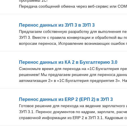
программы 1С!
специалиста.
Передача сообщений обмена через веб-сервис или СО
Перенос данных из ЗУП 3 в ЗУП 3
Предлагаем собственную разработку для выполнения пе
ЗУП 3. Вместе с правила конвертации и обработкой вы п
вопросам переноса, Исправление возникающих ошибок 
Редактирование кода программы переноса, Корректиров
нужды вашей фирмы. Техническая поддержка и обновле
обновляем решение под новые версии программ. Срок т
Перенос данных из КА 2 в Бухгалтерию 3.0
бесплатных обновлений зависит от тарифа. В нашей ком
Сэкономьте время для перехода на «1С:Бухгалтерия пр
специалистов. Проверка перед покупкой: Вы можете бес
решением! Мы предлагаем решение для переноса данны
решение на своём сервере. Оставьте заявку, и мы дого
автоматизация 2» в «1С:Бухгалтерия предприятия 3». Н
времени подключения нашего специалиста.
в 2019 году и ей уже успешно воспользовались более че
Преимущества нашего решения: Перенос всех необходи
документы за выбранный период и нормативно-справо
Перенос данных из ERP 2 (ЕРП 2) в ЗУП 3
Пожелания и идеи по улучшению функционала всегда пр
Готовое решение для перехода на ведение зарплатного и
реализованы без дополнительной оплаты. Техническая 
ЗУП 3.1. Перенос документов по кадрам, зарплате, расч
более чем 10 специалистов. Мы оперативно обновляем
справочной информации из ERP 2 в ЗУП 3.1. Кадровые 
версии программ. Срок технической поддержки и беспла
полностью, без ограничений по датам, а расчетные - мин