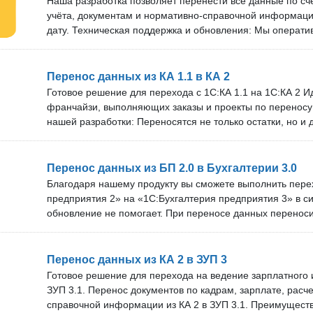
Наша разработка позволяет перенести все данные по сч
бесплатно проверить наше решение на своём сервере. Ос
оперативно обновляем решение под новые версии прогр
учёта, документам и нормативно-справочной информац
договоримся об удобном времени подключения нашего 
поддержки и бесплатных обновлений зависит от тарифа
дату. Техническая поддержка и обновления: Мы операт
10 специалистов. Проверка перед покупкой: Вы можете 
под новые версии программ. Срок технической поддержк
решение на своём сервере.
обновлений зависит от тарифа. В нашей команде более 
Проверка перед покупкой: Вы можете бесплатно провер
Перенос данных из КА 1.1 в КА 2
своём сервере. Оставьте заявку, и мы договоримся об у
Готовое решение для перехода с 1С:КА 1.1 на 1С:КА 2 
подключения нашего специалиста.
франчайзи, выполняющих заказы и проекты по перенос
нашей разработки: Переносятся не только остатки, но и
период, а также вся нормативно-справочная информаци
содержит ошибок, обнаруженных в стандартной обработ
Обработку можно приобрести один раз, а потом получат
Перенос данных из БП 2.0 в Бухгалтерии 3.0
дополнительной платы; Более 360 компаний успешно пе
Благодаря нашему продукту вы сможете выполнить пере
2 с использованием нашего готового решения! Техничес
предприятия 2» на «1С:Бухгалтерия предприятия 3» в си
обновления: Мы оперативно обновляем решение под но
обновление не помогает. При переносе данных переноси
Срок технической поддержки и бесплатных обновлений з
информация, документы за выбранный период, а также 
нашей команде более 10 специалистов. Проверка перед
выбранную дату. Это позволяет сделать свертку базы пр
бесплатно проверить наше решение на своём сервере. Ос
Преимущества, техническая поддержка и обновления: П
Перенос данных из КА 2 в ЗУП 3
договоримся об удобном времени подключения нашего 
реальных базах 1С. Разработкой воспользовались более
Готовое решение для перехода на ведение зарплатного и
предприятий. Есть фильтр по организациям при выгрузк
ЗУП 3.1. Перенос документов по кадрам, зарплате, расч
получать обновления без дополнительной платы после п
справочной информации из КА 2 в ЗУП 3.1. Преимущест