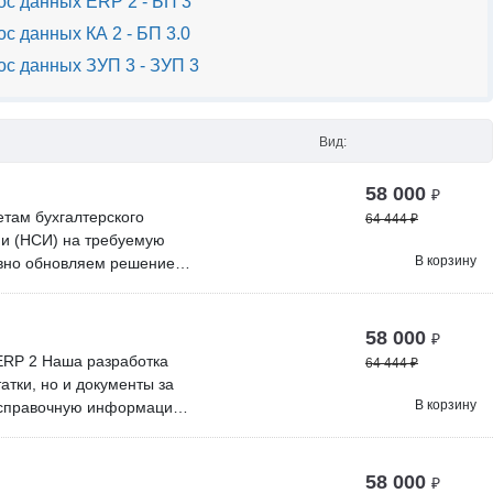
с данных ERP 2 - БП 3
с данных КА 2 - БП 3.0
с данных ЗУП 3 - ЗУП 3
Вид:
58 000
₽
етам бухгалтерского
64 444
₽
ии (НСИ) на требуемую
В корзину
ивно обновляем решение
и и бесплатных
10 специалистов.
я предприятия 3.0», а
58 000
₽
Вы можете бесплатно
ERP 2 Наша разработка
64 444
₽
вку, и мы договоримся об
атки, но и документы за
В корзину
-справочную информацию.
 не содержит ошибок,
применения фильтра по
ов выгрузки начальных
58 000
₽