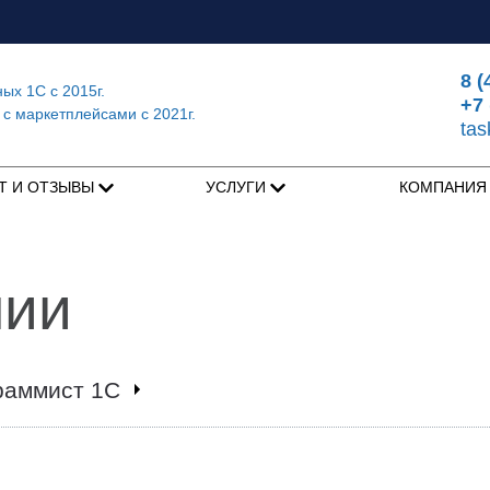
8 (
ных 1С
с 2015г.
+7 
 с маркетплейсами
с 2021г.
ta
Т И ОТЗЫВЫ
УСЛУГИ
КОМПАНИ
нии
раммист 1С