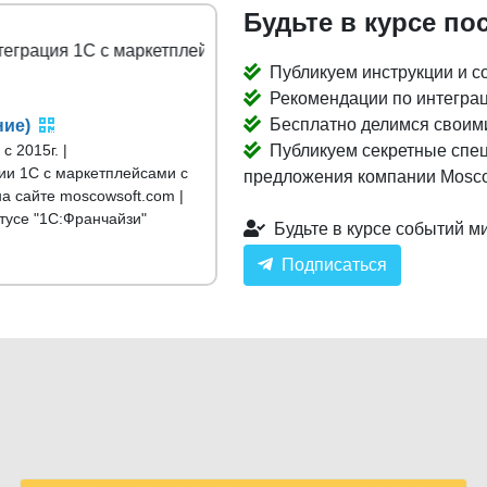
Будьте в курсе по
я 1С с маркетплейсами
Публикуем инструкции и со
Рекомендации по интеграц
Бесплатно делимся своими
ние)
 2015г. |
Публикуем секретные спец
ии 1С с маркетплейсами с
предложения компании Mosco
на сайте moscowsoft.com |
тусе "1С:Франчайзи"
Будьте в курсе событий м
Подписаться