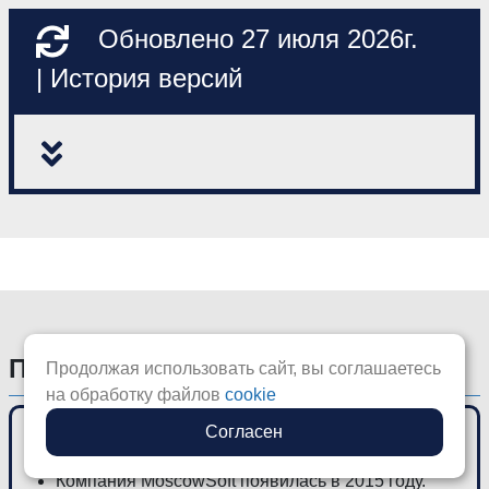
Обновлено 27 июля 2026г.
| История версий
Почему Moscowsoft?
Продолжая использовать сайт, вы соглашаетесь
на обработку файлов
cookie
Согласен
Опыт работы сотрудников с 2007 года.
Компания MoscowSoft появилась в 2015 году.