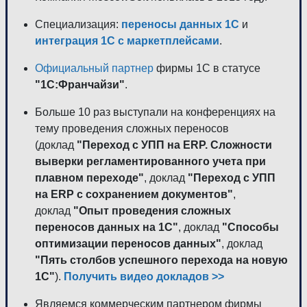
Специализация:
переносы данных 1С
и
интеграция 1С с маркетплейсами
.
Официальный партнер
фирмы 1С в статусе
"1С:Франчайзи"
.
Больше 10 раз выступали на конференциях на
тему проведения сложных переносов
(доклад
"Переход с УПП на ERP. Сложности
выверки регламентированного учета при
плавном переходе"
, доклад
"Переход с УПП
на ERP с сохранением документов"
,
доклад
"Опыт проведения сложных
переносов данных на 1С"
, доклад
"Способы
оптимизации переносов данных"
, доклад
"Пять столбов успешного перехода на новую
1С"
).
Получить видео докладов >>
Являемся коммерческим партнером фирмы