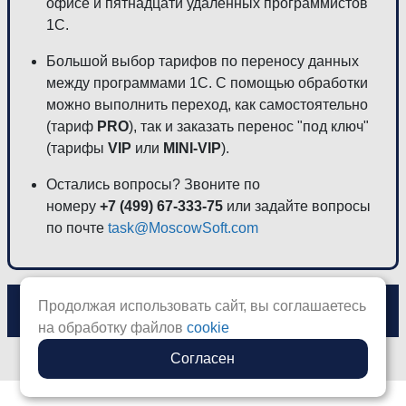
офисе и пятнадцати удаленных программистов
1С.
Большой выбор тарифов по переносу данных
между программами 1С. С помощью обработки
можно выполнить переход, как самостоятельно
(тариф
PRO
), так и заказать перенос "под ключ"
(тарифы
VIP
или
MINI-VIP
).
Остались вопросы? Звоните по
номеру
+7 (499) 67-333-75
или задайте вопросы
по почте
task@MoscowSoft.com
Продолжая использовать сайт, вы соглашаетесь
ПЕРЕЙТИ К ЦЕНАМ >>
на обработку файлов
cookie
Согласен