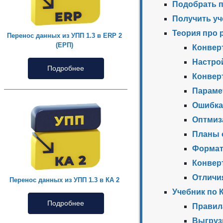
Подобрать 
Получить уч
Теория про 
Перенос данных из УПП 1.3 в ERP 2
(ЕРП)
Конвер
Настро
Подробнее
Конверт
Параме
Ошибка
Оптмиз
Планы 
Формат
Конвер
Отличия
Перенос данных из УПП 1.3 в КА 2
Учебник по 
Подробнее
Правил
Выгруз