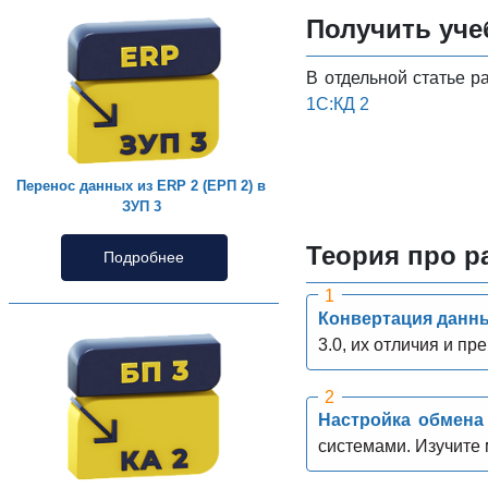
Получить уче
В отдельной статье р
1С:КД 2
Перенос данных из ERP 2 (ЕРП 2) в
ЗУП 3
Теория про р
Подробнее
Конвертация данны
3.0, их отличия и пр
Настройка обмена 
системами. Изучите