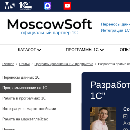
Переносы дан
Интеграция 1C
официальный партнер 1С
КАТАЛОГ
ПРОГРАММЫ 1С
ОПЫ
Главная
/
Статьи
/
Программирование на 1С:Предприятие
/
Разработка правил о
Переносы данных 1С
Разработ
Программирование на 1С
1С"
Работа в программах 1С
Интеграция с маркетплейсами
Со
0
Работа на маркетплейсах
Ак
Прочее