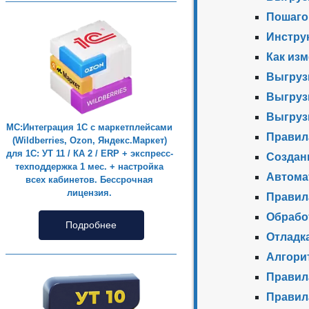
Пошаго
Инстру
Как из
Выгруз
Выгрузк
Выгруз
МС:Интеграция 1С с маркетплейсами
Правил
(Wildberries, Ozon, Яндекс.Маркет)
для 1С: УТ 11 / КА 2 / ERP + экспресс-
Создан
техподдержка 1 мес. + настройка
Автома
всех кабинетов. Бессрочная
лицензия.
Правил
Обрабо
Подробнее
Отладк
Алгори
Правил
Правил