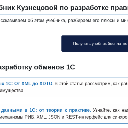
бник Кузнецовой по разработке прав
ассказываем об этом учебника, разбираем его плюсы и м
Получить учебник бесплатно
азработку обменов 1С
х 1С: От XML до XDTO.
В этой статье рассмотрим, как ра
еимущества.
данными в 1С: от теории к практике.
Узнайте, как н
 механизмы РИБ, XML, JSON и REST-интерфейс для синхр