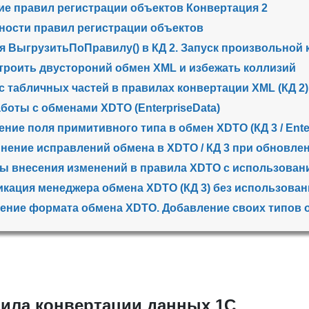
ие правил регистрации объектов Конвертация 2
ности правил регистрации объектов
я ВыгрузитьПоПравилу() в КД 2. Запуск произвольной
строить двустороний обмен XML и избежать коллизий
 табличных частей в правилах конвертации XML (КД 2)
боты с обменами XDTO (EnterpriseData)
ние поля примитивного типа в обмен XDTO (КД 3 / Ente
нение исправлений обмена в XDTO / КД 3 при обновлен
ы внесения изменений в правила XDTO с использова
кация менеджера обмена XDTO (КД 3) без использова
ение формата обмена XDTO. Добавление своих типов 
ила конвертации данных 1С