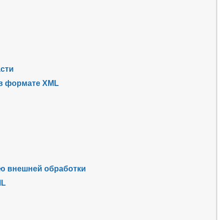
асти
 в формате XML
ю внешней обработки
ML