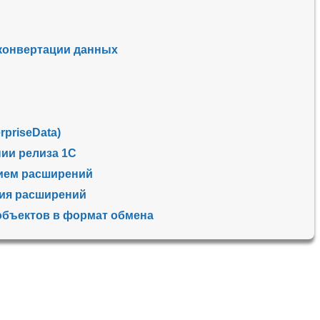
 конвертации данных
rpriseData)
ии релиза 1С
нием расширений
ния расширений
объектов в формат обмена