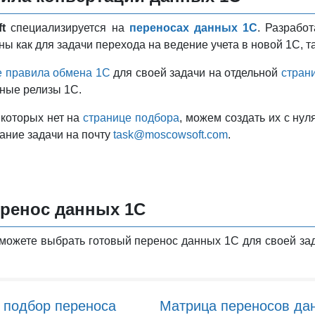
ft
специализируется на
переносах данных 1С
. Разрабо
ны как для задачи перехода на ведение учета в новой 1С, т
е правила обмена 1С
для своей задачи на отдельной
стран
ные релизы 1С.
 которых нет на
странице подбора
, можем создать их с нул
ание задачи на почту
task@moscowsoft.com
.
ренос данных 1С
можете выбрать готовый перенос данных 1С для своей зад
 подбор переноса
Матрица переносов да