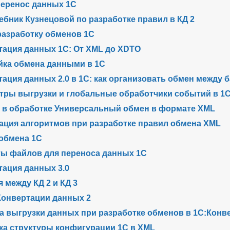
перенос данных 1С
ебник Кузнецовой по разработке правил в КД 2
разработку обменов 1С
тация данных 1С: От XML до XDTO
йка обмена данными в 1С
ация данных 2.0 в 1С: как организовать обмен между 
тры выгрузки и глобальные обработчики событий в 1
 в обработке Универсальный обмен в формате XML
ация алгоритмов при разработке правил обмена XML
обмена 1С
ы файлов для переноса данных 1C
тация данных 3.0
 между КД 2 и КД 3
Конвертации данных 2
а выгрузки данных при разработке обменов в 1С:Конв
ка структуры конфигурации 1С в XML