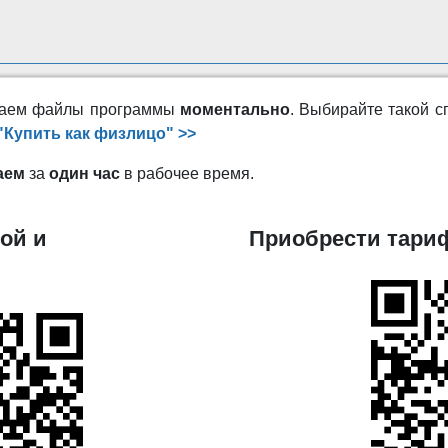
ужаем файлы программы
моментально
. Выбирайте такой с
"Купить как физлицо" >>
аем
за
один час
в рабочее время.
ой и
Приобрести тариф