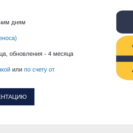
очим дням
еноса)
ца, обновления - 4 месяца
зкой
или
по счету от
ЕНТАЦИЮ