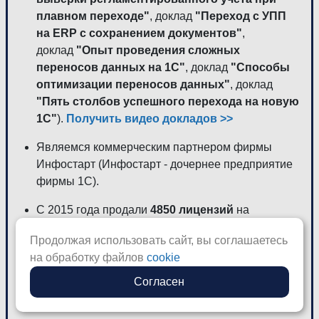
плавном переходе"
, доклад
"Переход с УПП
на ERP с сохранением документов"
,
доклад
"Опыт проведения сложных
переносов данных на 1С"
, доклад
"Способы
оптимизации переносов данных"
, доклад
"Пять столбов успешного перехода на новую
1С"
).
Получить видео докладов >>
Являемся коммерческим партнером фирмы
Инфостарт (Инфостарт - дочернее предприятие
фирмы 1С).
С 2015 года продали
4850 лицензий
на
собственные программные продукты.
Продолжая использовать сайт, вы соглашаетесь
Отзывы клиентов >>
на обработку файлов
cookie
Согласен
Среди клиентов - крупнейшие российские
компании.
Изучить список >>