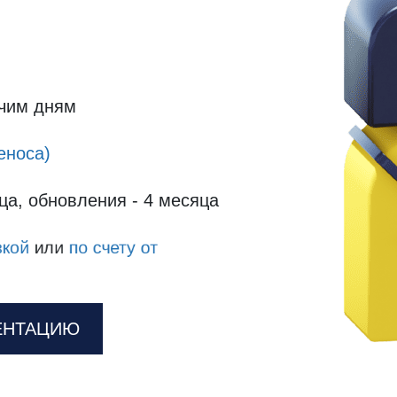
очим дням
еноса)
ца, обновления - 4 месяца
зкой
или
по счету от
ЕНТАЦИЮ