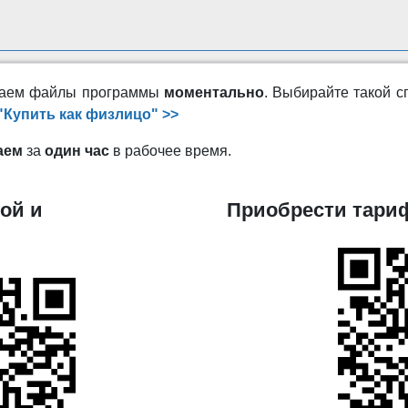
ужаем файлы программы
моментально
. Выбирайте такой с
"Купить как физлицо" >>
аем
за
один час
в рабочее время.
ой и
Приобрести тариф