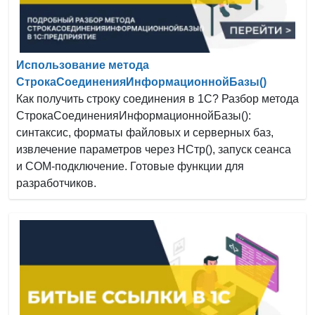
Использование метода
СтрокаСоединенияИнформационнойБазы()
Как получить строку соединения в 1С? Разбор метода
СтрокаСоединенияИнформационнойБазы():
синтаксис, форматы файловых и серверных баз,
извлечение параметров через НСтр(), запуск сеанса
и COM-подключение. Готовые функции для
разработчиков.