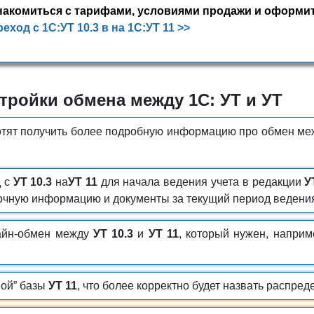
накомиться с тарифами, условиями продажи и оформит
еход с 1С:УТ 10.3 в на 1С:УТ 11 >>
тройки обмена между 1С: УТ и УТ
отят получить более подробную информацию про обмен меж
д с
УТ 10.3
на
УТ 11
для начала ведения учета в редакции
У
чную информацию и документы за текущий период ведения
айн-обмен между
УТ 10.3
и
УТ 11
, который нужен, напри
ной” базы
УТ 11
, что более корректно будет назвать распре