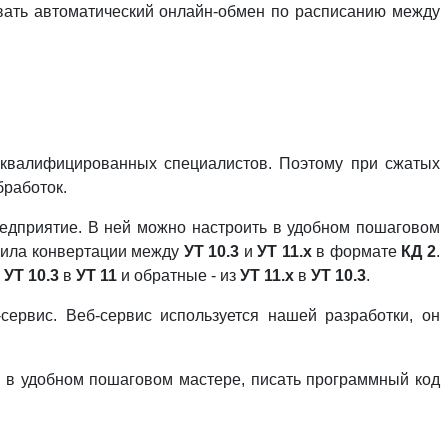
вать автоматический онлайн-обмен по расписанию между
 квалифицированных специалистов. Поэтому при сжатых
бработок.
едприятие. В ней можно настроить в удобном пошаговом
вила конвертации между
УТ 10.3
и
УТ 11.х
в формате
КД 2
.
з
УТ 10.3
в
УТ 11
и обратные - из
УТ 11.х
в
УТ 10.3
.
ервис. Веб-сервис используется нашей разработки, он
 в удобном пошаговом мастере, писать программный код