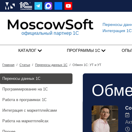
Переносы дан
Интеграция 1C
официальный партнер 1С
КАТАЛОГ
ПРОГРАММЫ 1С
ОПЫ
Главная
/
Статьи
/
Переносы данных 1С
/
Обмен 1С: УТ и УТ
Переносы данных 1С
Обме
Программирование на 1С
Работа в программах 1С
Со
Интеграция с маркетплейсами
2
Работа на маркетплейсах
Ак
Прочее