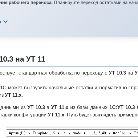
ние рабочего переноса.
Планируйте переход остатками на нача
ю
10.3 на УТ 11
ествует стандартная обработка по переходу с
УТ 10.3
на
У
1С может выгрузить начальные остатки и нормативно-спр
из
УТ 11.х
.
 данными из
УТ 10.3
в
УТ 11.х
из базы данных
1С:УТ 10.3
в
ставки конфигурации
УТ 11.х
. Путь будет выглядеть примерно