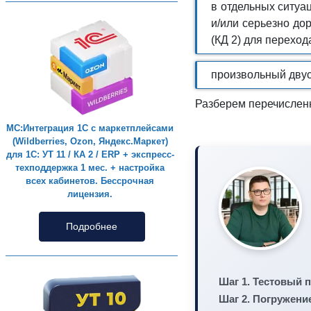
в отдельных ситуа
и/или серьезно до
(КД 2) для переход
произвольный дву
Разберем перечислен
МС:Интеграция 1С с маркетплейсами
(Wildberries, Ozon, Яндекс.Маркет)
для 1С: УТ 11 / КА 2 / ERP + экспресс-
техподдержка 1 мес. + настройка
всех кабинетов. Бессрочная
лицензия.
Подробнее
Шаг 1. Тестовый 
Шаг 2. Погружение