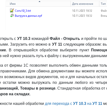
открыть с
УТ 10.3
командой
Файл - Открыть
и пройти по ш
ыми. Загрузить его можно в
УТ 11
следующим образом: вы
ние
. В открывшейся обработке выберите пункт
Помощни
 в ней нужно указать путь к файлу с выгруженными данными
ка от фирмы 1С позволяет выполнить обмен данными тольк
 справочниками. Для обмена документами вы можете испол
сех возможных видов документов, но и для начальных оста
е остатки можно выгружать по данным любого из четыр
ганизаций, Товары в рознице
. Стандартная обработка от
аров на складах
.
жности нашей обработки
для перехода с
УТ 10.3
на
УТ 11
мо