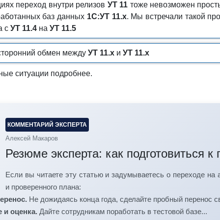
циях переход внутри релизов
УТ 11
тоже невозможен просты
работанных баз данных
1С:УТ 11.х
. Мы встречали такой пр
а с
УТ 11.4
на
УТ 11.5
сторонний обмен между
УТ 11.х
и
УТ 11.х
ные ситуации подробнее.
КОММЕНТАРИЙ ЭКСПЕРТА
Алексей Макаров
Резюме эксперта: как подготовиться к 
Если вы читаете эту статью и задумываетесь о переходе на
и проверенного плана:
перенос.
Не дожидаясь конца года, сделайте пробный перенос св
 и оценка.
Дайте сотрудникам поработать в тестовой базе...