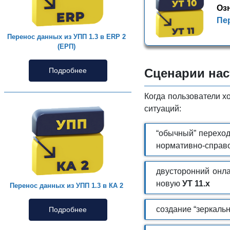
Оз
Пер
Перенос данных из УПП 1.3 в ERP 2
(ЕРП)
Сценарии нас
Подробнее
Когда пользователи х
ситуаций:
“обычный” перехо
нормативно-справо
двусторонний онл
новую
УТ 11.х
Перенос данных из УПП 1.3 в КА 2
создание “зеркаль
Подробнее