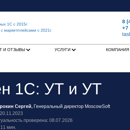
8 (
ных 1С
с 2015г.
+7 
 с маркетплейсами
с 2021г.
ta
Т И ОТЗЫВЫ
УСЛУГИ
КОМПАНИ
н 1С: УТ и УТ
рокин Сергей,
Генеральный директор MoscowSoft
0.11.2023
туальность проверена: 08.07.2026
11 мин.