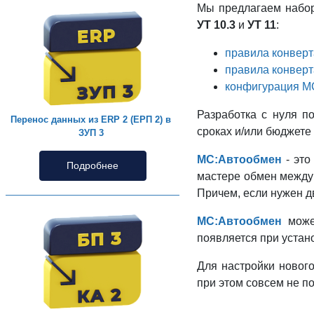
Мы предлагаем набор
УТ 10.3
и
УТ 11
:
правила конверт
правила конверт
конфигурация М
Разработка с нуля п
Перенос данных из ERP 2 (ЕРП 2) в
сроках и/или бюджете
ЗУП 3
МС:Автообмен
- это
Подробнее
мастере обмен между
Причем, если нужен д
МС:Автообмен
может
появляется при уста
Для настройки новог
при этом совсем не по