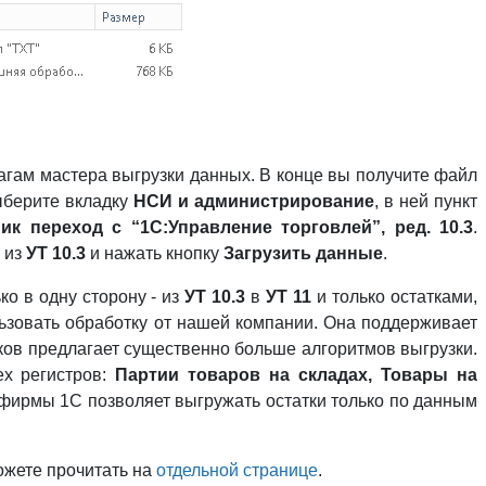
агам мастера выгрузки данных. В конце вы получите файл
берите вкладку
НСИ и администрирование
, в ней пункт
к переход с “1С:Управление торговлей”, ред. 10.3
.
 из
УТ 10.3
и нажать кнопку
Загрузить данные
.
о в одну сторону - из
УТ 10.3
в
УТ 11
и только остатками,
ьзовать обработку от нашей компании. Она поддерживает
тков предлагает существенно больше алгоритмов выгрузки.
ех регистров:
Партии товаров на складах, Товары на
 фирмы 1С позволяет выгружать остатки только по данным
жете прочитать на
отдельной странице
.