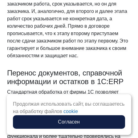
заказчиком работа, срок указывается, но он для
заказчика. И, аналогично, для второго и далее этапа
работ срок указывается не конкретная дата, а
количество рабочих дней. Прямо в договоре
прописывается, что к этапу второму приступаем
после сдачи заказчиком работ по этапу первому. Это
гарантирует и большое внимание заказчика к своим
обязанностям и защищает нас.
Перенос документов, справочной
информации и остатков в 1С:ERP
Стандартная обработка от фирмы 1С позволяет
перенести только начальные остатки и нормативно-
Продолжая использовать сайт, вы соглашаетесь
справочную информацию. Наша
обработка для
на обработку файлов
cookie
перехода с УПП на ERP
позволит сохранить
документы за период работы. Кроме того, алгоритмы
Согласен
выгрузки начальных остатков тоже имеют больше
функционала и более тщательно проверялись на