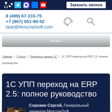
Заказать звонок
8 (499) 67-333-75
+7 (967) 051-90-52
task@MoscowSoft.com
Меню
Главная
/
Статьи
/
Переносы данных 1С
/
1С УПП переход на ERP 2.5: полное
руководство
1С УПП переход на ERP
2.5: полное руководство
Сорокин Сергей,
Генеральный
директор MoscowSoft