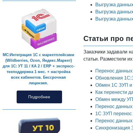
Выгрузка данных
Выгрузка данных
Выгрузка данных 
Статьи про п
Заказчики задавали н
МС:Интеграция 1С с маркетплейсами
статьи. Разместили и
(Wildberries, Ozon, Яндекс.Маркет)
для 1С: УТ 11 / КА 2 / ERP + экспресс-
Перенос данных 
техподдержка 1 мес. + настройка
всех кабинетов. Бессрочная
Обновления 1С:
лицензия.
Обмен 1С ЗУП и
Как перенести д
Подробнее
Обмен между УП
Перенос данных 
1С ЗУП перенос
Перенос данных 
Синхронизация З