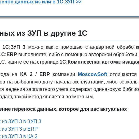
ренос данных из или в 1С:ЗУП >>
ных из ЗУП в другие 1С
з
1С:ЗУП 3
можно как с помощью стандартной обработки
1С:ERP
выполняете, либо с помощью авторской обработки
1С, ищите ее на странице
1С:Комплексная автоматизаца
ехода на
КА 2
/
ERP
компании
MoscowSoft
отличаются 
в на выбранную дату начала эксплуатации, либо зеркальн
я ведения зарплатного учета содержат одинаковую библиоте
адает, такой метод является возможным.
ние переноса данных, которое для вас актуально:
 из ЗУП 3 в ЗУП 3
 из ЗУП 3 в ERP
 из ЗУП 3 в КА 2