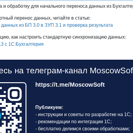
 и обработку для начального переноса данных из Бухгалте
ртный перенос данных, читайте в статье:
данных из БП 3.0 в ЗУП 3.1 и проверка результата
кцию, как настроить стандартную синхронизацию данных:
3 с 1С:Бухгалтерия
сь на телеграм-канал MoscowSof
https://t.me/MoscowSoft
Публикуем:
- инструкции и советы по разработке на 1С;
- рекомендации по интеграции 1С;
- бесплатно делимся своими обработками;