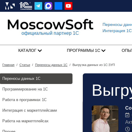
Переносы дан
Интеграция 1C
официальный партнер 1С
КАТАЛОГ
ПРОГРАММЫ 1С
ОПЫ
Главная
/
Статьи
/
Переносы данных 1С
/
Выгрузка данных из 1С:ЗУП
Переносы данных 1С
Выгр
Программирование на 1С
Работа в программах 1С
Со
Интеграция с маркетплейсами
0
Работа на маркетплейсах
Ак
Прочее