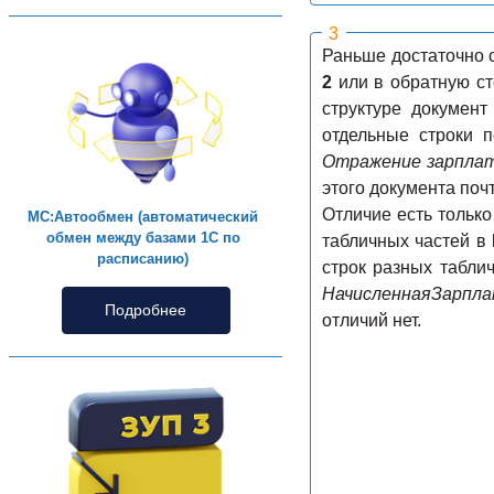
Раньше достаточно 
2
или в обратную ст
структуре докумен
отдельные строки 
Отражение зарплат
этого документа поч
Отличие есть только
МС:Автообмен (автоматический
обмен между базами 1С по
табличных частей в
расписанию)
строк разных табли
НачисленнаяЗарпл
Подробнее
отличий нет.