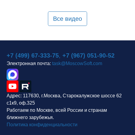
Все видео
+7 (499) 67-333-75
,
+7 (967) 051-90-52
Электронная почта:
task@MoscowSoft.com
Адрес:
117630, г.Москва, Старокалужское шоссе 62
с1к9, оф.325
Работаем по Москве, всей России и странам
ближнего зарубежья.
Политика конфиденциальности