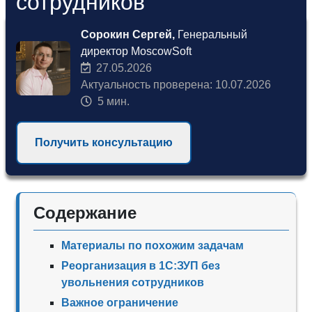
сотрудников
Сорокин Сергей,
Генеральный
директор MoscowSoft
27.05.2026
Актуальность проверена: 10.07.2026
5 мин.
Получить консультацию
Содержание
Материалы по похожим задачам
Реорганизация в 1С:ЗУП без
увольнения сотрудников
Важное ограничение