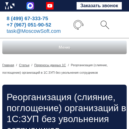
Заказать звонок
8 (499) 67-333-75
+7 (967) 051-90-52
task@MoscowSoft.com
Меню
Главная
/
Статьи
/
Переносы данных 1С
/
Реорганизация (слияние,
поглощение) организаций в 1С:ЗУП без увольнения сотрудников
Реорганизация (слияние,
поглощение) организаций в
1С:ЗУП без увольнения