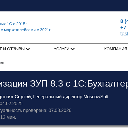
8 (
ных 1С
с 2015г.
+7 
 с маркетплейсами
с 2021г.
ta
Т И ОТЗЫВЫ
УСЛУГИ
КОМПАНИ
рия
зация ЗУП 8.3 с 1С:Бухгалте
рокин Сергей,
Генеральный директор MoscowSoft
4.02.2025
туальность проверена: 07.08.2026
12 мин.