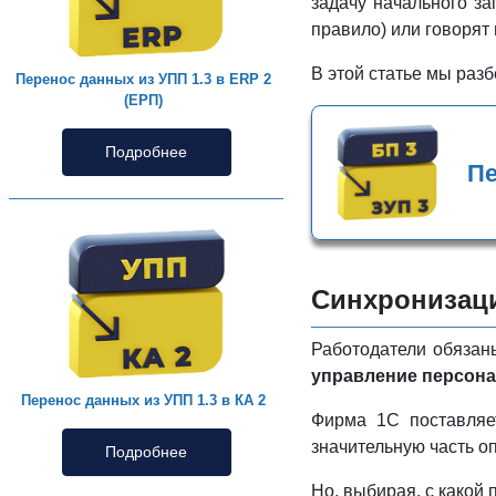
задачу начального 
правило) или говорят
В этой статье мы раз
Перенос данных из УПП 1.3 в ERP 2
(ЕРП)
Подробнее
Пе
Синхронизаци
Работодатели обязаны
управление персонал
Перенос данных из УПП 1.3 в КА 2
Фирма 1С поставля
значительную часть о
Подробнее
Но, выбирая, с какой