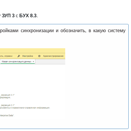
у
ЗУП 3
с
БУХ 8.3
.
тройками синхронизации и обозначить, в какую систему