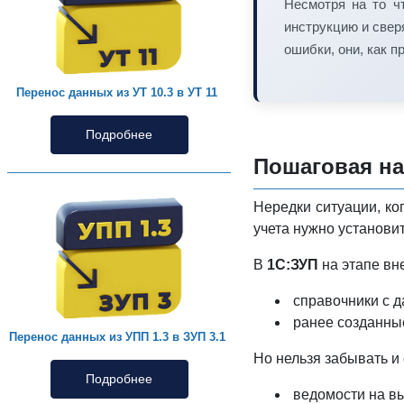
Несмотря на то ч
инструкцию и свер
ошибки, они, как 
Перенос данных из УТ 10.3 в УТ 11
Подробнее
Пошаговая на
Нередки ситуации, ко
учета нужно установи
В
1С:ЗУП
на этапе вн
справочники с д
ранее созданные
Перенос данных из УПП 1.3 в ЗУП 3.1
Но нельзя забывать и
Подробнее
ведомости на вы