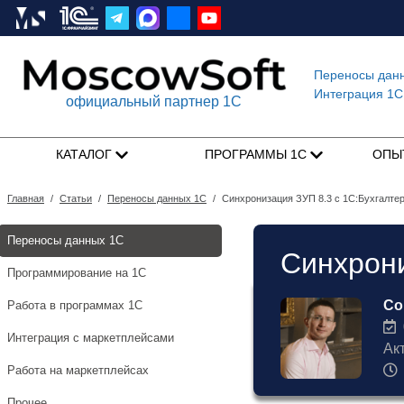
Переносы дан
Интеграция 1C
официальный партнер 1С
КАТАЛОГ
ПРОГРАММЫ 1С
ОПЫ
Главная
/
Статьи
/
Переносы данных 1С
/
Синхронизация ЗУП 8.3 с 1С:Бухгалте
Переносы данных 1С
Синхрони
Программирование на 1С
Со
Работа в программах 1С
0
Интеграция с маркетплейсами
Ак
Работа на маркетплейсах
Прочее