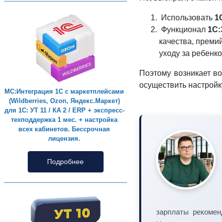
Использовать
1
Функционал
1С:
качества, преми
уходу за ребенком
Поэтому возникает в
осуществить настройк
МС:Интеграция 1С с маркетплейсами
(Wildberries, Ozon, Яндекс.Маркет)
для 1С: УТ 11 / КА 2 / ERP + экспресс-
техподдержка 1 мес. + настройка
всех кабинетов. Бессрочная
лицензия.
Подробнее
зарплаты рекомен