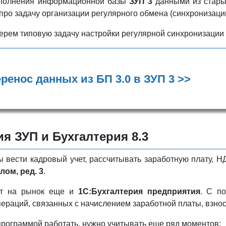
заполнения информационной базы
ЗУП 3
данными из стары
 про задачу организации регулярного обмена (синхронизаци
берем типовую задачу настройки регулярной синхронизаци
ренос данных из БП 3.0 в ЗУП 3 >>
я ЗУП и Бухгалтерия 8.3
 вести кадровый учет, рассчитывать заработную плату, Н
ом, ред. 3
.
ет на рынок еще и
1С:Бухгалтерия предприятия
. С п
пераций, связанных с начислением заработной платы, взно
 программой работать, нужно учитывать еще ряд моментов: