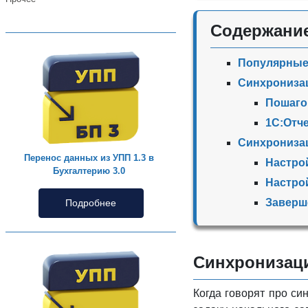
Содержани
Популярные 
Синхронизац
Пошаго
1С:Отч
Синхронизац
Перенос данных из УПП 1.3 в
Настро
Бухгалтерию 3.0
Настро
Заверш
Подробнее
Синхронизаци
Когда говорят про с