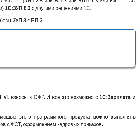
х баз 1С (
ЗУП 2.5
или
БП 3
или
УПП 1.3
или
КА 1.1
, как
и)
1С:ЗУП 8.3
с другими решениями 1С.
и базы
ЗУП 3
с
БП 3
.
ДФЛ, взносы в СФР. И все это возможно с
1С:Зарплата и
омощью этого программного продукта можно выполнять
сов с ФОТ, оформлением кадровых приказов.