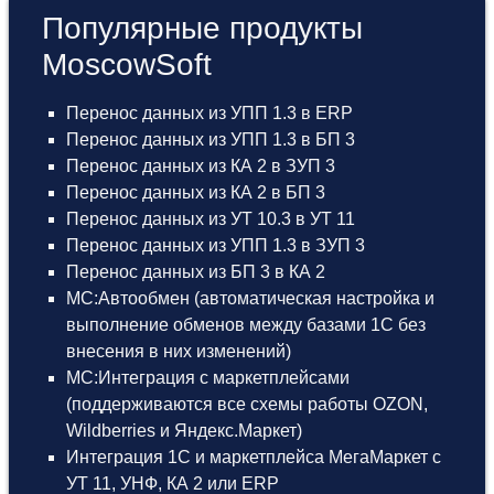
Популярные продукты
MoscowSoft
Перенос данных из УПП 1.3 в ERP
Перенос данных из УПП 1.3 в БП 3
Перенос данных из КА 2 в ЗУП 3
Перенос данных из КА 2 в БП 3
Перенос данных из УТ 10.3 в УТ 11
Перенос данных из УПП 1.3 в ЗУП 3
Перенос данных из БП 3 в КА 2
МС:Автообмен (автоматическая настройка и
выполнение обменов между базами 1С без
внесения в них изменений)
МС:Интеграция с маркетплейсами
(поддерживаются все схемы работы OZON,
Wildberries и Яндекс.Маркет)
Интеграция 1С и маркетплейса МегаМаркет
с
УТ 11
,
УНФ
,
КА 2
или
ERP