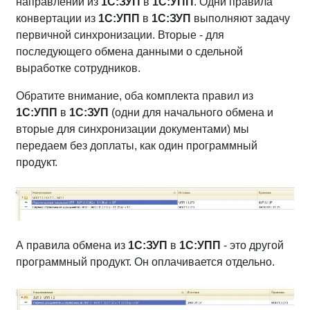
направлении из
1С:ЗУП
в
1С:УПП
. Одни правила
конвертации из
1С:УПП
в
1С:ЗУП
выполняют задачу
первичной синхронизации. Вторые - для
последующего обмена данными о сдельной
выработке сотрудников.
Обратите внимание, оба комплекта правил из
1С:УПП
в
1С:ЗУП
(одни для начального обмена и
вторые для синхронизации документами) мы
передаем без доплаты, как один программный
продукт.
А правила обмена из
1С:ЗУП
в
1С:УПП
- это другой
программный продукт. Он оплачивается отдельно.