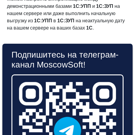
демонстрационными базами
1С:УПП
и
1С:ЗУП
на
нашем сервере или даже выполнить начальную
выгрузку из
1С:УПП
в
1С:ЗУП
на неактуальную дату
на вашем сервере на ваших базах
1С
.
Подпишитесь на телеграм-
канал MoscowSoft!