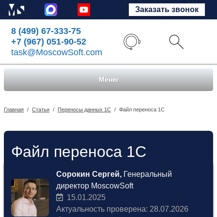
Заказать звонок
8 (499) 67-333-75
+7 (967) 051-90-52
task@MoscowSoft.com
Меню
Главная
/
Статьи
/
Переносы данных 1С
/
Файл переноса 1С
Файл переноса 1С
Сорокин Сергей,
Генеральный
директор MoscowSoft
15.01.2025
Актуальность проверена: 28.07.2026