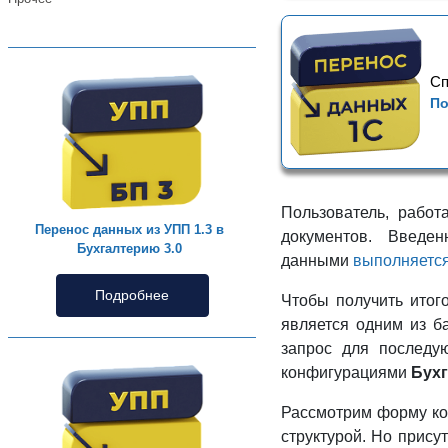
Сп
По
Пользователь, рабо
Перенос данных из УПП 1.3 в
документов. Введе
Бухгалтерию 3.0
данными
выполняется
Подробнее
Чтобы получить итог
является одним из 
запрос для последу
конфигурациями
Бухг
Рассмотрим форму ко
структурой. Но прис