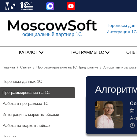
Переносы дан
Интеграция 1C
официальный партнер 1С
КАТАЛОГ
ПРОГРАММЫ 1С
ОПЫ
Главная
/
Статьи
/
Программирование на 1С:Предприятие
/
Алгоритмы и запросы
Переносы данных 1С
Алгоритм
Программирование на 1С
Со
Работа в программах 1С
1
Интеграция с маркетплейсами
Ак
Работа на маркетплейсах
Прочее