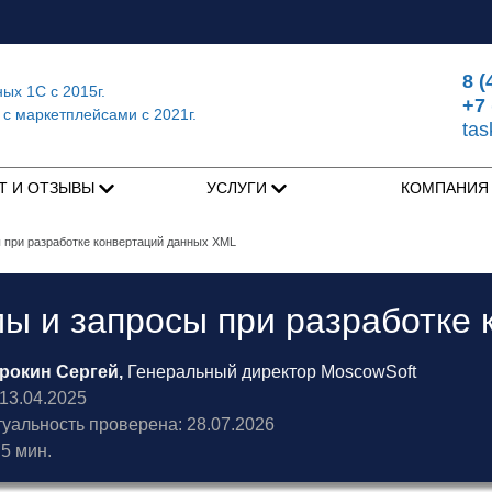
8 (
ных 1С
с 2015г.
+7 
 с маркетплейсами
с 2021г.
ta
Т И ОТЗЫВЫ
УСЛУГИ
КОМПАНИ
 при разработке конвертаций данных XML
ы и запросы при разработке
рокин Сергей,
Генеральный директор MoscowSoft
3.04.2025
туальность проверена: 28.07.2026
5 мин.