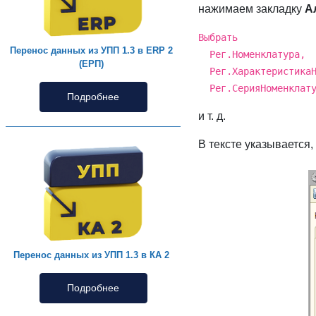
нажимаем закладку
А
Выбрать
Перенос данных из УПП 1.3 в ERP 2
Рег.Номенклатура,
(ЕРП)
Рег.ХарактеристикаН
Рег.СерияНоменклату
Подробнее
и т. д.
В тексте указывается,
Перенос данных из УПП 1.3 в КА 2
Подробнее