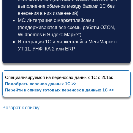
выполнение обменов между базами 1С без
внесения в них изменений)
МС:Интеграция с маркетплейсами
(поддерживаются все схемы работы OZON,
Wildberries и Яндекс.Маркет)
Интеграция 1С и маркетплейса МегаМаркет
с
УТ 11
,
УНФ
,
КА 2
или
ERP
Специализируемся на переносах данных 1С с 2015г.
Подобрать перенос данных 1С >>
Перейти к списку готовых переносов данных 1С >>
Возврат к списку