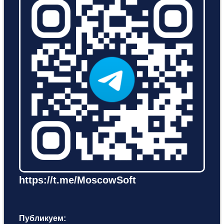
https://t.me/MoscowSoft
Публикуем: