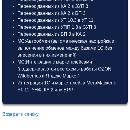
Перенос данных из КА 2 в ЗУП 3
Перенос данных из КА 2 в БП 3
Перенос данных из УТ 10.3 в УТ 11
Перенос данных из УПП 1.3 в ЗУП 3
Перенос данных из БП 3 в КА 2
МС:Автообмен (автоматическая настройка и
выполнение обменов между базами 1С без
внесения в них изменений)
МС:Интеграция с маркетплейсами
(поддерживаются все схемы работы OZON,
Wildberries и Яндекс.Маркет)
Интеграция 1С и маркетплейса МегаМаркет
с
УТ 11
,
УНФ
,
КА 2
или
ERP
Возврат к списку