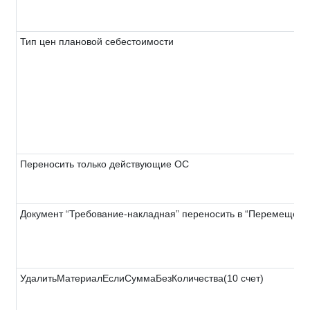
Тип цен плановой себестоимости
Переносить только действующие ОС
Документ “Требование-накладная” переносить в “Перемещени
УдалитьМатериалЕслиСуммаБезКоличества(10 счет)