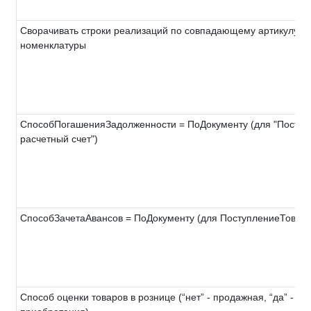
Сворачивать строки реализаций по совпадающему артикулу
номенклатуры
СпособПогашенияЗадолженности = ПоДокументу (для "Поступ
расчетный счет")
СпособЗачетаАвансов = ПоДокументу (для ПоступлениеТоваро
Способ оценки товаров в рознице (“нет” - продажная, “да” - - ц