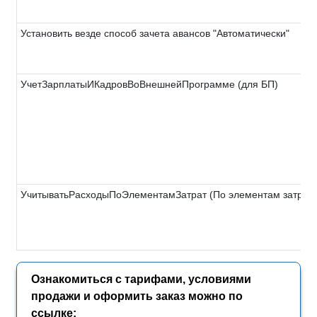
Установить везде способ зачета авансов "Автоматически"
УчетЗарплатыИКадровВоВнешнейПрограмме (для БП)
УчитыватьРасходыПоЭлементамЗатрат (По элементам затрат
Ознакомиться с тарифами, условиями
продажи и оформить заказ можно по
ссылке: