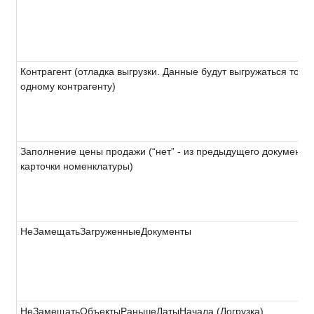
Контрагент (отладка выгрузки. Данные будут выгружаться тольк
одному контрагенту)
Заполнение цены продажи (“нет” - из предыдущего документа, “
карточки номенклатуры)
НеЗамещатьЗагруженныеДокументы
НеЗамещатьОбъектыРаньшеДатыНачала (Догрузка)