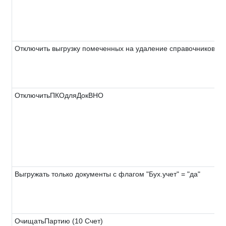
Отключить выгрузку помеченных на удаление справочников
ОтключитьПКОдляДокВНО
Выгружать только документы с флагом "Бух.учет" = "да"
ОчищатьПартию (10 Счет)