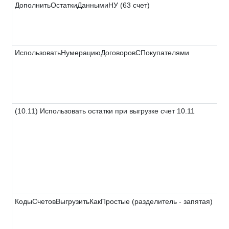
ДополнитьОстаткиДаннымиНУ (63 счет)
ИспользоватьНумерациюДоговоровСПокупателями
(10.11) Использовать остатки при выгрузке счет 10.11
КодыСчетовВыгрузитьКакПростые (разделитель - запятая)