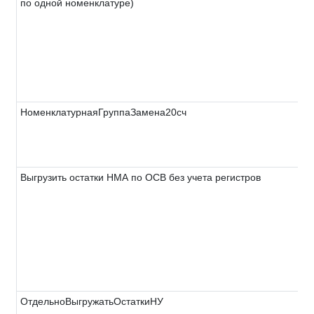
по одной номенклатуре)
НоменклатурнаяГруппаЗамена20сч
Выгрузить остатки НМА по ОСВ без учета регистров
ОтдельноВыгружатьОстаткиНУ