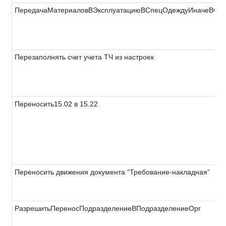
ПередачаМатериаловВЭксплуатациюВСпецОдеждуИначеВСпе
Перезаполнять счет учета ТЧ из настроек
Переносить15.02 в 15.22
Переносить движения документа “Требование-накладная”
РазрешитьПереносПодразделениеВПодразделениеОрг