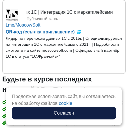
нных 1С | Интеграция 1С с маркетплейсами
Публичный канал
t.me/MoscowSoft
QR-код (ссылка приглашение)
Лидер по переносам данных 1С с 2015г. | Специализируемся
на интеграции 1С с маркетплейсами с 2021г. | Подробности
смотрите на сайте moscowsoft.com | Официальный партнёр
1С в статусе "1С:Франчайзи"
Будьте в курсе последних
новостей 1С в Telegram!
Продолжая использовать сайт, вы соглашаетесь
Публикуем инструкции и советы по разработке на 1С;
на обработку файлов
cookie
Рекомендации по интеграции 1С;
Согласен
Бесплатно делимся своими обработками;
Публикуем секретные спецпредложения только для