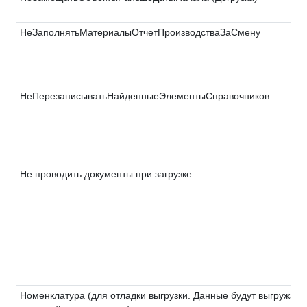
НеЗаполнятьМатериалыОтчетПроизводстваЗаСмену
НеПерезаписыватьНайденныеЭлементыСправочников
Не проводить документы при загрузке
Номенклатура (для отладки выгрузки. Данные будут выгружать