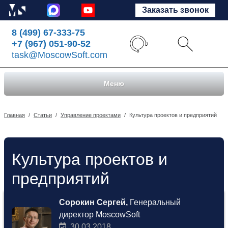
Заказать звонок
8 (499) 67-333-75
+7 (967) 051-90-52
task@MoscowSoft.com
Меню
Главная
/
Статьи
/
Управление проектами
/
Культура проектов и предприятий
Культура проектов и
предприятий
Сорокин Сергей,
Генеральный
директор MoscowSoft
30.03.2018