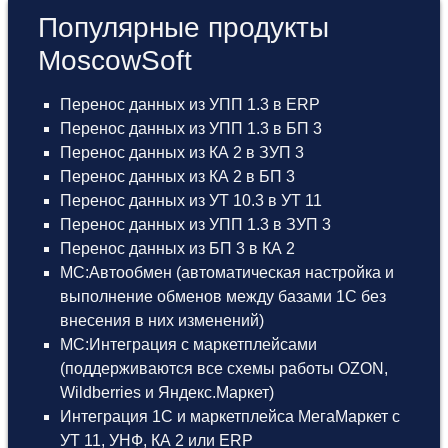
Популярные продукты
MoscowSoft
Перенос данных из УПП 1.3 в ERP
Перенос данных из УПП 1.3 в БП 3
Перенос данных из КА 2 в ЗУП 3
Перенос данных из КА 2 в БП 3
Перенос данных из УТ 10.3 в УТ 11
Перенос данных из УПП 1.3 в ЗУП 3
Перенос данных из БП 3 в КА 2
МС:Автообмен (автоматическая настройка и
выполнение обменов между базами 1С без
внесения в них изменений)
МС:Интеграция с маркетплейсами
(поддерживаются все схемы работы OZON,
Wildberries и Яндекс.Маркет)
Интеграция 1С и маркетплейса МегаМаркет
с
УТ 11
,
УНФ
,
КА 2
или
ERP