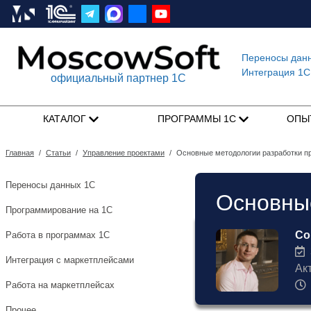
Переносы дан
Интеграция 1C
официальный партнер 1С
КАТАЛОГ
ПРОГРАММЫ 1С
ОПЫ
Главная
/
Статьи
/
Управление проектами
/
Основные методологии разработки п
Переносы данных 1С
Основные
Программирование на 1С
Со
Работа в программах 1С
3
Интеграция с маркетплейсами
Ак
Работа на маркетплейсах
Прочее