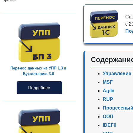
Спе
с 2
По
Содержани
Перенос данных из УПП 1.3 в
Управление
Бухгалтерию 3.0
MSF
Подробнее
Agile
RUP
Процессный
ООП
IDEF0