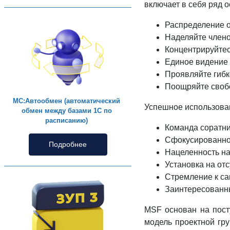
включает в себя ряд 
Распределение о
Наделяйте член
Концентрируйтес
Единое видение 
Проявляйте гибк
Поощряйте своб
МС:Автообмен (автоматический
Успешное использова
обмен между базами 1С по
расписанию)
Команда соратн
Сфокусированнос
Подробнее
Нацеленность на
Установка на от
Стремление к с
Заинтересованн
MSF основан на пост
модель проектной гру