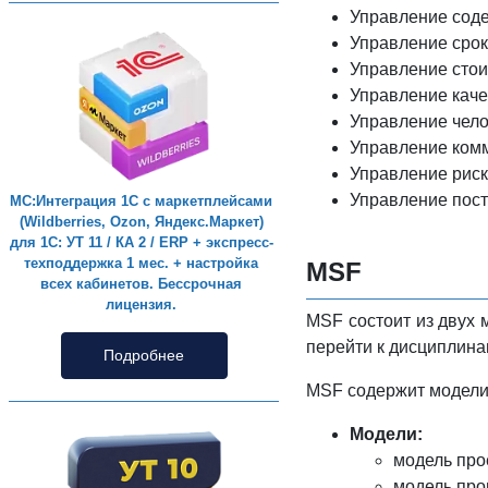
Управление сод
Управление срок
Управление стои
Управление каче
Управление чело
Управление ком
Управление риск
Управление пост
МС:Интеграция 1С с маркетплейсами
(Wildberries, Ozon, Яндекс.Маркет)
для 1С: УТ 11 / КА 2 / ERP + экспресс-
техподдержка 1 мес. + настройка
MSF
всех кабинетов. Бессрочная
лицензия.
MSF состоит из двух 
перейти к дисциплина
Подробнее
MSF содержит модели
Модели:
модель про
модель про