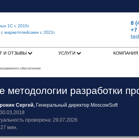
8 (
ных 1С
с 2015г.
+7 
 с маркетплейсами
с 2021г.
ta
Т И ОТЗЫВЫ
УСЛУГИ
КОМПАНИ
рограммного обеспечения
 методологии разработки пр
рокин Сергей,
Генеральный директор MoscowSoft
0.03.2018
туальность проверена: 29.07.2026
27 мин.