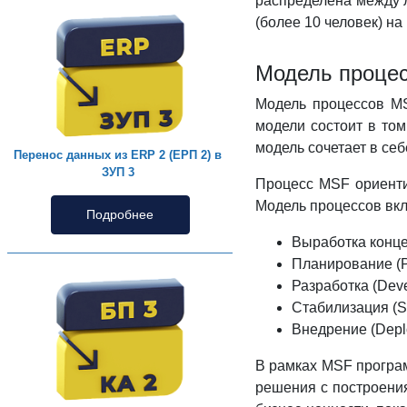
распределена между 
(более 10 человек) н
Модель проце
Модель процессов MS
модели состоит в том
модель сочетает в себ
Перенос данных из ERP 2 (ЕРП 2) в
ЗУП 3
Процесс MSF ориенти
Модель процессов вк
Подробнее
Выработка конце
Планирование (P
Разработка (Deve
Стабилизация (St
Внедрение (Depl
В рамках MSF програм
решения с построения