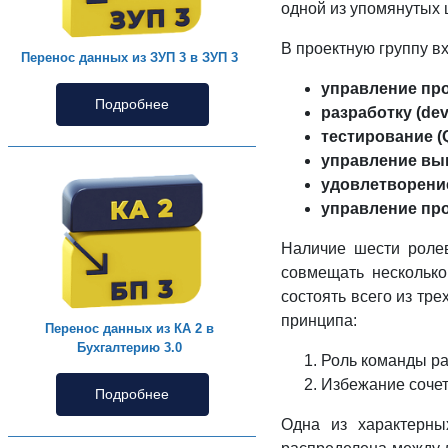
одной из упомянутых 
В проектную группу в
Перенос данных из ЗУП 3 в ЗУП 3
управление про
Подробнее
разработку (dev
тестирование (
управление вып
удовлетворение 
управление про
Наличие шести ролев
совмещать несколько
состоять всего из тр
принципа:
Перенос данных из КА 2 в
Бухгалтерию 3.0
Роль команды ра
Избежание соче
Подробнее
Одна из характерны