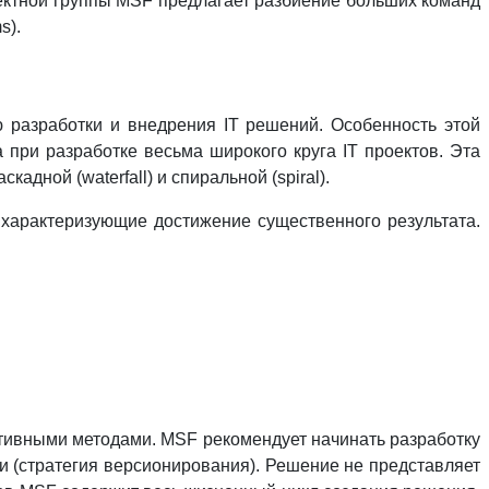
ектной группы MSF предлагает разбиение больших команд
s).
 разработки и внедрения IT решений. Особенность этой
 при разработке весьма широкого круга IT проектов. Эта
адной (waterfall) и спиральной (spiral).
 характеризующие достижение существенного результата.
тивными методами. MSF рекомендует начинать разработку
и (стратегия версионирования). Решение не представляет