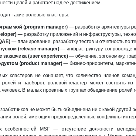
шести целей и работает над её достижением.
ходят такие ролевые кластеры:
граммой (program manager)
— разработку архитектуры р
eloper)
— разработку приложений и инфраструктуры, техно
QAE)
— планирование, разработку тестов и отчетность по т
уском (release manager)
— инфраструктуру, сопровождение
заказчика (user experience)
— обучение, эргономику, гра
дуктом (product manager)
— бизнес-приоритеты, маркетинг
ых кластеров не означает, что количество членов ком
 ролей и наоборот, ролевой кластер может состоять из
ех человек. В малых проектных группах объединение ролей
зработчиков не может быть объединена ни с какой другой р
тания ролей, имеющих предопределенные конфликты интер
х особенностей MSF — отсутствие должности менеджер