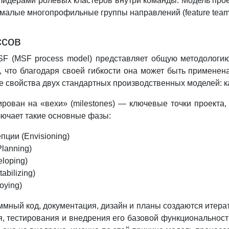
лидерами ролевых кластеров внутри команды. Модель про
а малые многопрофильные группы направлений (feature team
ссов
F (MSF process model) представляет общую методологию
, что благодаря своей гибкости она может быть применена
е свойства двух стандартных производственных моделей: каск
рован на «вехи» (milestones) — ключевые точки проекта,
лючает такие основные фазы:
пции (Envisioning)
lanning)
loping)
abilizing)
oying)
мный код, документация, дизайн и планы создаются итера
, тестирования и внедрения его базовой функциональност