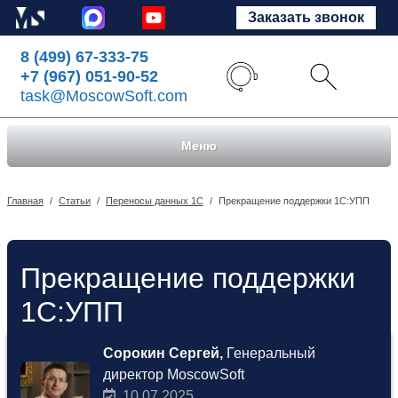
Заказать звонок
8 (499) 67-333-75
+7 (967) 051-90-52
task@MoscowSoft.com
Меню
Главная
/
Статьи
/
Переносы данных 1С
/
Прекращение поддержки 1С:УПП
Прекращение поддержки
1С:УПП
Сорокин Сергей,
Генеральный
директор MoscowSoft
10.07.2025