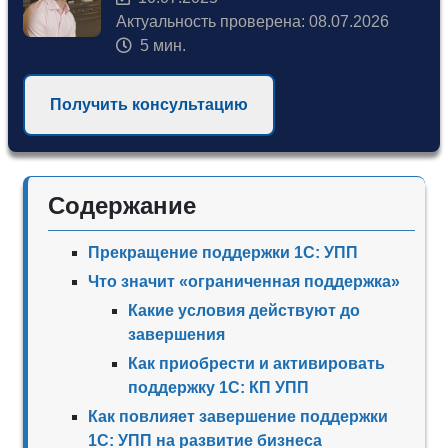
Актуальность проверена: 08.07.2026
5 мин.
Получить консультацию
Содержание
Прекращение поддержки 1С: УПП
Что значит «ограниченная поддержка»
Какие условия действуют до
завершения
Как приобрести и активировать
поддержку 1С: КП УПП
Как повлияет завершение поддержки
1С: УПП на развитие бизнеса