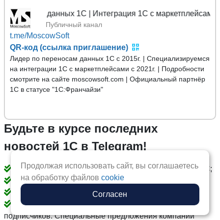
осы данных 1С | Интеграция 1С с маркетплейсами
Публичный канал
t.me/MoscowSoft
QR-код (ссылка приглашение)
Лидер по переносам данных 1С с 2015г. | Специализируемся
на интеграции 1С с маркетплейсами с 2021г. | Подробности
смотрите на сайте moscowsoft.com | Официальный партнёр
1С в статусе "1С:Франчайзи"
Будьте в курсе последних
новостей 1С в Telegram!
Продолжая использовать сайт, вы соглашаетесь
Публикуем инструкции и советы по разработке на 1С;
на обработку файлов
cookie
Рекомендации по интеграции 1С;
Бесплатно делимся своими обработками;
Согласен
Публикуем секретные спецпредложения только для
подписчиков. Специальные предложения компании