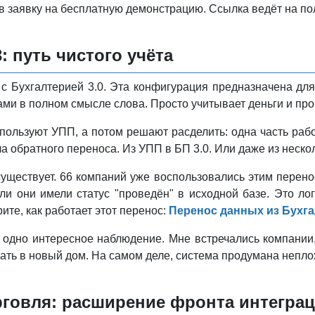
в заявку на бесплатную демонстрацию. Ссылка ведёт на п
: путь чистого учёта
с Бухгалтерией 3.0. Эта конфигурация предназначена для
ами в полном смысле слова. Просто учитывает деньги и про
пользуют УПП, а потом решают расделить: одна часть рабо
ча обратного переноса. Из УПП в БП 3.0. Или даже из неско
уществует. 66 компаний уже воспользовались этим перено
ли они имели статус "проведён" в исходной базе. Это ло
ите, как работает этот перенос:
Перенос данных из Бухгал
 одно интересное наблюдение. Мне встречались компании,
хать в новый дом. На самом деле, система продумана непло
рговля: расширение фронта интегра