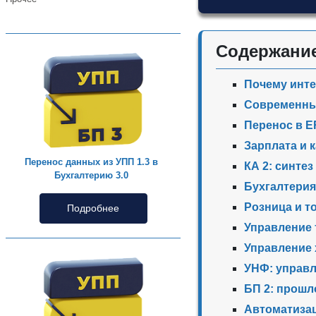
Содержани
Почему инте
Современные
Перенос в E
Зарплата и 
Перенос данных из УПП 1.3 в
КА 2: синте
Бухгалтерию 3.0
Бухгалтерия 
Розница и т
Подробнее
Управление 
Управление 
УНФ: управл
БП 2: прошл
Автоматизац