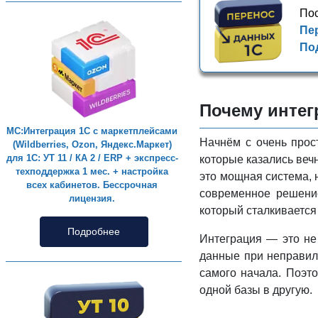
Пос
Пе
По
Почему интег
МС:Интеграция 1С с маркетплейсами
Начнём с очень прос
(Wildberries, Ozon, Яндекс.Маркет)
для 1С: УТ 11 / КА 2 / ERP + экспресс-
которые казались веч
техподдержка 1 мес. + настройка
это мощная система, н
всех кабинетов. Бессрочная
современное решение
лицензия.
который сталкивается 
Подробнее
Интеграция — это не
данные при неправиль
самого начала. Поэт
одной базы в другую.