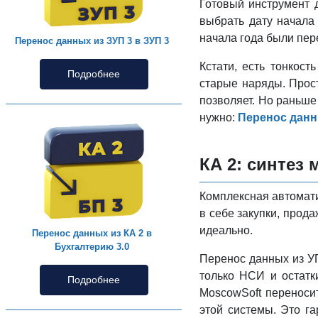
Готовый инструмент 
выбрать дату начала
начала года были пер
Перенос данных из ЗУП 3 в ЗУП 3
Кстати, есть тонкос
Подробнее
старые наряды. Прос
позволяет. Но раньше
нужно:
Перенос данны
КА 2: синтез
Комплексная автомати
в себе закупки, прод
идеально.
Перенос данных из КА 2 в
Бухгалтерию 3.0
Перенос данных из УП
только НСИ и остатк
Подробнее
MoscowSoft переноси
этой системы. Это г