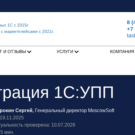
8 (
ных 1С
с 2015г.
+7 
 с маркетплейсами
с 2021г.
ta
Т И ОТЗЫВЫ
УСЛУГИ
КОМПАНИ
грация 1С:УПП
рокин Сергей,
Генеральный директор MoscowSoft
9.11.2025
туальность проверена: 10.07.2026
5 мин.