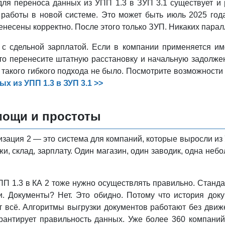
для переноса данных из УПП 1.3 в ЗУП 3.1 существует и 
 работы в новой системе. Это может быть июль 2025 год
енесены корректно. После этого только ЗУП. Никаких парал
ть с сдельной зарплатой. Если в компании применяется и
то перенесите штатную расстановку и начальную задолже
 такого гибкого подхода не было. Посмотрите возможности 
х из УПП 1.3 в ЗУП 3.1 >>
 мощи и простоты
зация 2 — это система для компаний, которые выросли из
ажи, склад, зарплату. Один магазин, один заводик, одна н
П 1.3 в КА 2 тоже нужно осуществлять правильно. Станда
и. Документы? Нет. Это обидно. Потому что история до
т всё. Алгоритмы выгрузки документов работают без движ
арантирует правильность данных. Уже более 360 компани