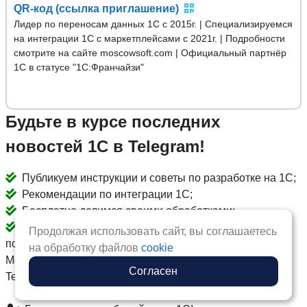
QR-код (ссылка приглашение)
Лидер по переносам данных 1С с 2015г. | Специализируемся
на интеграции 1С с маркетплейсами с 2021г. | Подробности
смотрите на сайте moscowsoft.com | Официальный партнёр
1С в статусе "1С:Франчайзи"
Будьте в курсе последних
новостей 1С в Telegram!
Публикуем инструкции и советы по разработке на 1С;
Рекомендации по интеграции 1С;
Бесплатно делимся своими обработками;
Публикуем секретные спецпредложения только для
Продолжая использовать сайт, вы соглашаетесь
подписчиков. Специальные предложения компании
на обработку файлов
cookie
MoscowSoft в первую очередь выкладываем в канале
Согласен
Telegram.