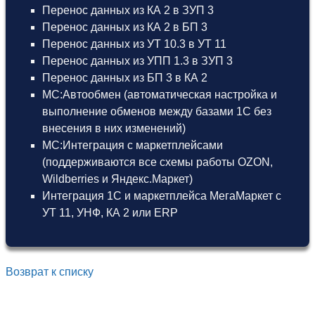
Перенос данных из КА 2 в ЗУП 3
Перенос данных из КА 2 в БП 3
Перенос данных из УТ 10.3 в УТ 11
Перенос данных из УПП 1.3 в ЗУП 3
Перенос данных из БП 3 в КА 2
МС:Автообмен (автоматическая настройка и
выполнение обменов между базами 1С без
внесения в них изменений)
МС:Интеграция с маркетплейсами
(поддерживаются все схемы работы OZON,
Wildberries и Яндекс.Маркет)
Интеграция 1С и маркетплейса МегаМаркет
с
УТ 11
,
УНФ
,
КА 2
или
ERP
Возврат к списку