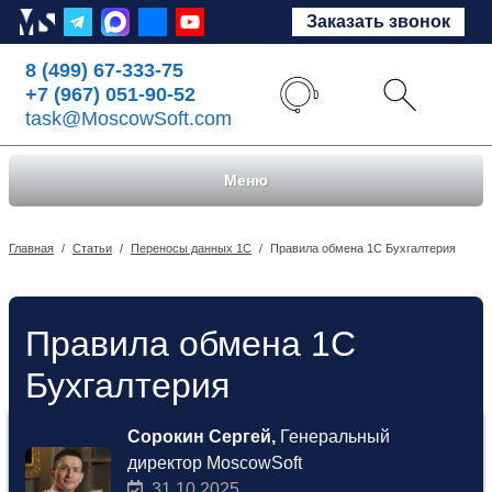
Заказать звонок
8 (499) 67-333-75
+7 (967) 051-90-52
task@MoscowSoft.com
Меню
Главная
/
Статьи
/
Переносы данных 1С
/
Правила обмена 1С Бухгалтерия
Правила обмена 1С
Бухгалтерия
Сорокин Сергей,
Генеральный
директор MoscowSoft
31.10.2025