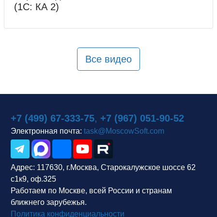
(1С: КА 2)
Все видео
+7 (499) 67-333-75
,
+7 (967) 051-90-52
Электронная почта:
task@MoscowSoft.com
Адрес:
117630, г.Москва, Старокалужское шоссе 62
с1к9, оф.325
Работаем по Москве, всей России и странам
ближнего зарубежья.
Политика конфиденциальности