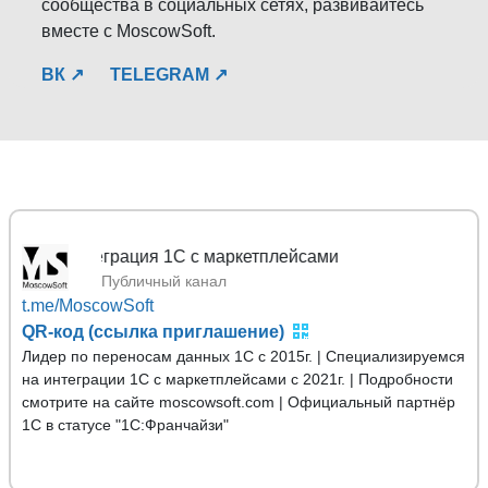
сообщества в социальных сетях, развивайтесь
вместе с MoscowSoft.
ВК ↗
TELEGRAM ↗
MoscowSo
Публичный канал
t.me/MoscowSoft
QR-код (ссылка приглашение)
Лидер по переносам данных 1С с 2015г. | Специализируемся
на интеграции 1С с маркетплейсами с 2021г. | Подробности
смотрите на сайте moscowsoft.com | Официальный партнёр
1С в статусе "1С:Франчайзи"