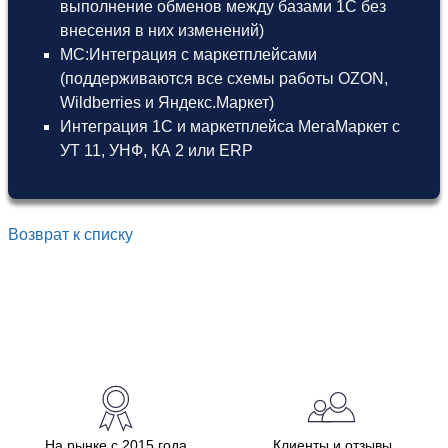
выполнение обменов между базами 1С без
внесения в них изменений)
МС:Интеграция с маркетплейсами
(поддерживаются все схемы работы OZON,
Wildberries и Яндекс.Маркет)
Интеграция 1С и маркетплейса МегаМаркет
с
УТ 11
,
УНФ
,
КА 2
или
ERP
Возврат к списку
На рынке с 2015 года
Клиенты и отзывы