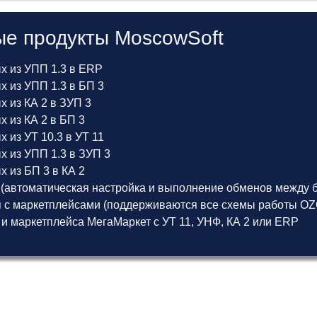
е продукты MoscowSoft
х из УПП 1.3 в ERP
 из УПП 1.3 в БП 3
 из КА 2 в ЗУП 3
 из КА 2 в БП 3
 из УТ 10.3 в УТ 11
х из УПП 1.3 в ЗУП 3
 из БП 3 в КА 2
(автоматическая настройка и выполнение обменов между б
 с маркетплейсами (поддерживаются все схемы работы OZON
 и маркетплейса МегаМаркет
с
УТ 11
,
УНФ
,
КА 2
или
ERP