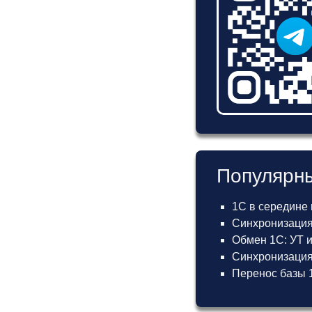
Популярны
1С в середине
Синхронизация
Обмен 1С: УТ 
Синхронизация 
Перенос базы 1