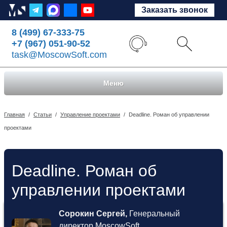
Заказать звонок
8 (499) 67-333-75
+7 (967) 051-90-52
task@MoscowSoft.com
Меню
Главная
/
Статьи
/
Управление проектами
/
Deadline. Роман об управлении
проектами
Deadline. Роман об
управлении проектами
Сорокин Сергей,
Генеральный
директор MoscowSoft