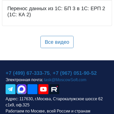
Перенос данных из 1С: БП 3 в 1С: ЕРП 2
(1С: КА 2)
Все видео
+7 (499) 67-333-75
,
+7 (967) 051-90-52
Электронная почта:
task@MoscowSoft.com
Адрес:
117630, г.Москва, Старокалужское шоссе 62
с1к9, оф.325
Работаем по Москве, всей России и странам