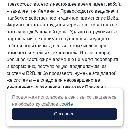
превосходство, его в настоящее время имеет любой,
– заявляет г-н Леманн. – Превосходство ведь значит
наиболее действенное и удачное применение Веба.
Фирмам нет толка трудится через сеть, когда она не
восоздает добавочной цены. Удачно сотрудничать с
партнерами, не понимая внутренней ситуации в
собственной фирмы, нельзя в том числе и при
помощи свежайших технологий». Иначе говоря,
большая часть фирм временно не могут переварить
информацию, поступающую, предположим, из
системы B2B, либо произвести нужные эти для той
же системы – в следствии несовершенства
внутреннего управления, такого как Прокисал.
Продолжая использовать сайт, вы соглашаетесь
Вот отчего «интернетизация» бизнеса обязана
на обработку файлов
cookie
уяснить новейший толчок к переходу фирм на
прогрессивные, встроенные информационные
Согласен
системы.