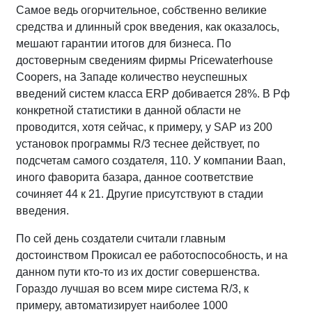
Самое ведь огорчительное, собственно великие
средства и длинный срок введения, как оказалось,
мешают гарантии итогов для бизнеса. По
достоверным сведениям фирмы Pricewaterhouse
Coopers, на Западе количество неуспешных
введений систем класса ERP добивается 28%. В Рф
конкретной статистики в данной области не
проводится, хотя сейчас, к примеру, у SAP из 200
установок программы R/3 теснее действует, по
подсчетам самого создателя, 110. У компании Вааn,
иного фаворита базара, данное соответствие
сочиняет 44 к 21. Другие присутствуют в стадии
введения.
По сей день создатели считали главным
достоинством Прокисал ее работоспособность, и на
данном пути кто-то из их достиг совершенства.
Гораздо лучшая во всем мире система R/3, к
примеру, автоматизирует наиболее 1000