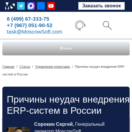
Заказать звонок
8 (499) 67-333-75
+7 (967) 051-90-52
task@MoscowSoft.com
Меню
Главная
/
Статьи
/
Управление проектами
/
Причины неудач внедрения ERP-
систем в России
Причины неудач внедрения
ERP-систем в России
Сорокин Сергей,
Генеральный
директор MoscowSoft