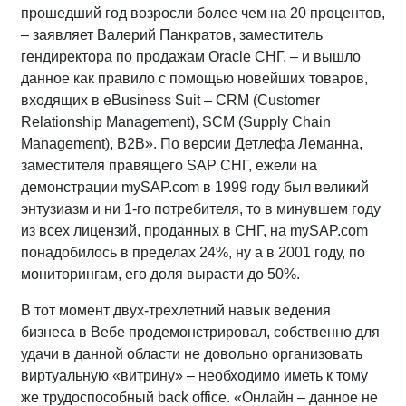
прошедший год возросли более чем на 20 процентов,
– заявляет Валерий Панкратов, заместитель
гендиректора по продажам Oracle СНГ, – и вышло
данное как правило с помощью новейших товаров,
входящих в eBusiness Suit – CRM (Customer
Relationship Management), SCM (Supply Chain
Management), B2B». По версии Детлефа Леманна,
заместителя правящего SAP СНГ, ежели на
демонстрации mySAP.com в 1999 году был великий
энтузиазм и ни 1-го потребителя, то в минувшем году
из всех лицензий, проданных в СНГ, на mySAP.com
понадобилось в пределах 24%, ну а в 2001 году, по
мониторингам, его доля вырасти до 50%.
В тот момент двух-трехлетний навык ведения
бизнеса в Вебе продемонстрировал, собственно для
удачи в данной области не довольно организовать
виртуальную «витрину» – необходимо иметь к тому
же трудоспособный back office. «Онлайн – данное не