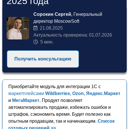
2025 года
Сорокин Сергей,
Генеральный
директор MoscowSoft
21.08.2025
Актуальность проверена: 01.07.2026
5 мин.
Получить консультацию
Приобретайте модуль для интеграции 1С с
маркетплейсами
Wildberries, Ozon, Яндекс.Маркет
и
МегаМаркет
. Продукт позволяет
автоматизировать продажи, избежать ошибок и
штрафов, сэкономить время. Будет полезно как
опытным продавцам, так и начинающим.
Список
готовых решений >>