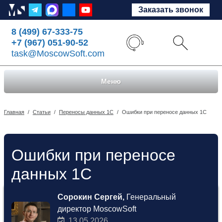
Заказать звонок
8 (499) 67-333-75
+7 (967) 051-90-52
task@MoscowSoft.com
Меню
Главная
/
Статьи
/
Переносы данных 1С
/
Ошибки при переносе данных 1С
Ошибки при переносе
данных 1С
Сорокин Сергей,
Генеральный
директор MoscowSoft
13.05.2026