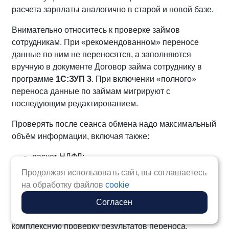
расчета зарплаты аналогично в старой и новой базе.
Внимательно относитесь к проверке займов
сотрудникам. При «рекомендованном» переносе
данные по ним не переносятся, а заполняются
вручную в документе Договор займа сотруднику в
программе
1С:ЗУП 3
. При включении «полного»
переноса данные по займам мигрируют с
последующим редактированием.
Проверять после сеанса обмена надо максимальный
объём информации, включая также:
расчет НДФЛ;
расчет страховых взносов;
Продолжая использовать сайт, вы соглашаетесь
перенос остатков по расчетам с сотрудниками;
на обработку файлов
cookie
расчет среднего заработка.
Согласен
Чем объёмнее база, тем больше времени уходит на
комплексную проверку результатов переноса.