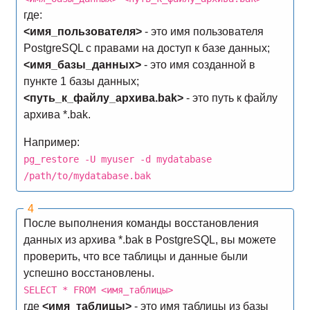
где:
<имя_пользователя>
- это имя пользователя
PostgreSQL с правами на доступ к базе данных;
<имя_базы_данных>
- это имя созданной в
пункте 1 базы данных;
<путь_к_файлу_архива.bak>
- это путь к файлу
архива *.bak.
Например:
pg_restore -U myuser -d mydatabase
/path/to/mydatabase.bak
После выполнения команды восстановления
данных из архива *.bak в PostgreSQL, вы можете
проверить, что все таблицы и данные были
успешно восстановлены.
SELECT * FROM <имя_таблицы>
где
<имя_таблицы>
- это имя таблицы из базы