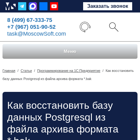
Заказать звонок
8 (499) 67-333-75
+7 (967) 051-90-52
task@MoscowSoft.com
Меню
Главная
/
Статьи
/
Программирование на 1С:Предприятие
/
Как восстановить
базу данных Postgresql из файла архива формата *.bak
Как восстановить базу
данных Postgresql из
файла архива формата