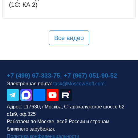
(1С: КА 2)
Все видео
+7 (499) 67-333-75
,
+7 (967) 051-90-52
Электронная почта:
task@MoscowSoft.com
Адрес:
117630, г.Москва, Старокалужское шоссе 62
с1к9, оф.325
Работаем по Москве, всей России и странам
ближнего зарубежья.
Политика конфиденциальности