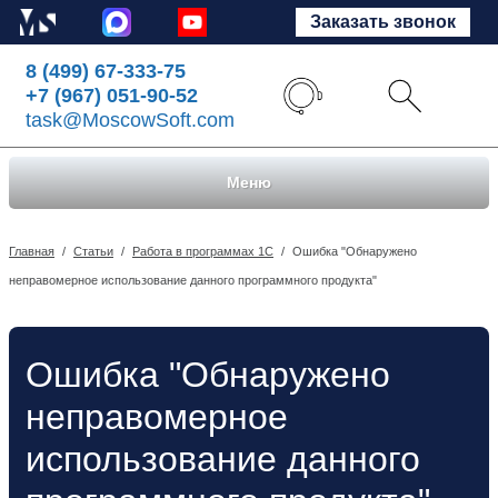
Заказать звонок
8 (499) 67-333-75
+7 (967) 051-90-52
task@MoscowSoft.com
Меню
Главная
/
Статьи
/
Работа в программах 1С
/
Ошибка "Обнаружено
неправомерное использование данного программного продукта"
Ошибка "Обнаружено
неправомерное
использование данного