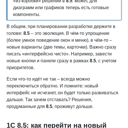
«из коробки» решений в
8.5
: может, для
диаграмм или графиков теперь есть готовые
компоненты.
В общем, при планировании разработки держите в
голове:
8.5
– это эволюция. В чём-то упрощение
(более умное поведение окон и меню), в чём-то –
новые варианты (две темы, карточки). Важно сразу
писать «интерфейсно чисто». Например, завести
новые кнопки и панели сразу в рамках
8.5
, с учетом
приоритетов.
Если что-то идёт не так – всегда можно
переключиться обратно. И помните: новый
интерфейс не исчезнет, он будет только развиваться
дальше. Так зачем отставать? Решения,
продуманные для
8.5
, проживут дольше.
1С 8.5: как перейти на новый