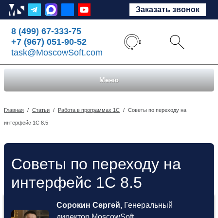
Заказать звонок
8 (499) 67-333-75
+7 (967) 051-90-52
task@MoscowSoft.com
Меню
Главная
/
Статьи
/
Работа в программах 1С
/
Советы по переходу на
интерфейс 1С 8.5
Советы по переходу на
интерфейс 1С 8.5
Сорокин Сергей,
Генеральный
директор MoscowSoft