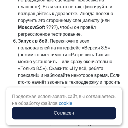
планшете). Если что-то не так, фиксируйте и
возвращайтесь к доработке. Иногда полезно
поручить это стороннему специалисту (или
MoscowSoft
????), чтобы он провёл
регрессионное тестирование.
Запуск в бой.
Переключите всех
пользователей на интерфейс «Версия 8.5»
(режим совместимости «Разрешить Такси»
можно установить – или сразу окончательно
«Только 8.5»). Скажите: «Ну всё, ребята,
поехали!» и наблюдайте некоторое время. Если
кто-то начнёт звонить в техподдержку и просить
вернуть «старую», дайте им время
попривыкнуть – но старайтесь устранить
Продолжая использовать сайт, вы соглашаетесь
наиболее очевидные проблемы быстро.
на обработку файлов
cookie
«Уборка на полигоне».
После того, как все
Согласен
начали работать в
8.5
и недовольства
минимальны, делаем «чистку». Удаляем из