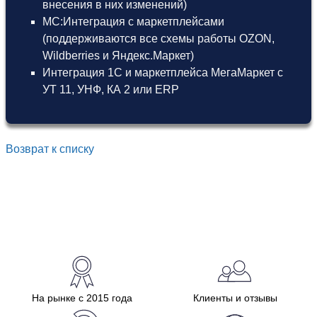
внесения в них изменений)
МС:Интеграция с маркетплейсами
(поддерживаются все схемы работы OZON,
Wildberries и Яндекс.Маркет)
Интеграция 1С и маркетплейса МегаМаркет
с
УТ 11
,
УНФ
,
КА 2
или
ERP
Возврат к списку
На рынке с 2015 года
Клиенты и отзывы