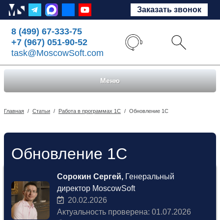
Заказать звонок
8 (499) 67-333-75
+7 (967) 051-90-52
task@MoscowSoft.com
Меню
Главная
/
Статьи
/
Работа в программах 1С
/
Обновление 1С
Обновление 1С
Сорокин Сергей,
Генеральный
директор MoscowSoft
20.02.2026
Актуальность проверена: 01.07.2026