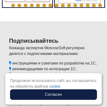
Подписывайтесь
Команда экспертов MoscowSoft регулярно
делится с подписчиками материалами:
инструкциями и советами по разработке на 1С;
рекомендациями по интеграции 1С;
бесплатно делимся своими обработками;
секретными спецпредложениями только для
Продолжая использовать сайт, вы соглашаетесь
подписчиков.
на обработку файлов
cookie
Не упустите возможность стать экспертом в 1С!
Согласен
Подписывайтесь на рассылку и вступайте в
сообщества в социальных сетях, развивайтесь