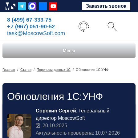
Заказать звонок
8 (499) 67-333-75
+7 (967) 051-90-52
task@MoscowSoft.com
Меню
Главная
/
Статьи
/
Переносы данных 1С
/
Обновления 1С:УНФ
Обновления 1С:УНФ
Сорокин Сергей,
Генеральный
директор MoscowSoft
20.10.2025
Актуальность проверена: 10.07.2026