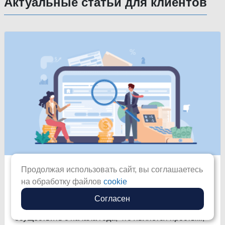
Актуальные статьи для клиентов
Продолжая использовать сайт, вы соглашаетесь
Сценарии перехода на новую 1С в
на обработку файлов
cookie
середине года
Согласен
Переход на новую программу 1С можно
осуществить с начала года, что является простым,