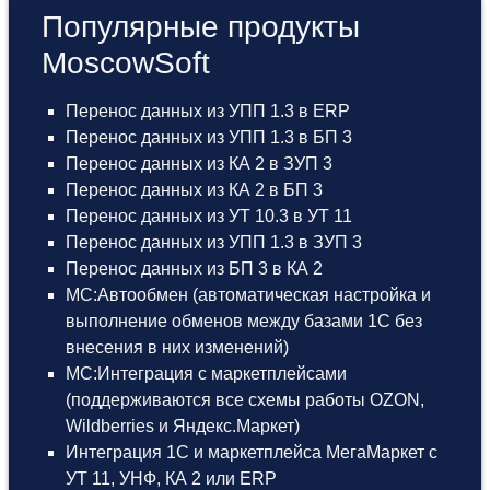
Популярные продукты
MoscowSoft
Перенос данных из УПП 1.3 в ERP
Перенос данных из УПП 1.3 в БП 3
Перенос данных из КА 2 в ЗУП 3
Перенос данных из КА 2 в БП 3
Перенос данных из УТ 10.3 в УТ 11
Перенос данных из УПП 1.3 в ЗУП 3
Перенос данных из БП 3 в КА 2
МС:Автообмен (автоматическая настройка и
выполнение обменов между базами 1С без
внесения в них изменений)
МС:Интеграция с маркетплейсами
(поддерживаются все схемы работы OZON,
Wildberries и Яндекс.Маркет)
Интеграция 1С и маркетплейса МегаМаркет
с
УТ 11
,
УНФ
,
КА 2
или
ERP