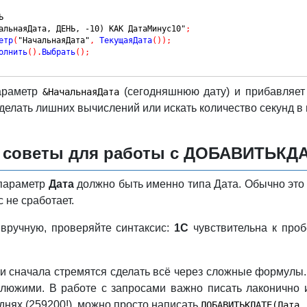
Ь
альнаяДата, ДЕНЬ, -10) КАК ДатаМинус10"
;
етр
(
"НачальнаяДата"
,
 ТекущаяДата
(
)
)
;
олнить
(
)
.
Выбрать
(
)
;
параметр
(сегодняшнюю дату) и прибавляет
&НачальнаяДата
 делать лишних вычислений или искать количество секунд в 
е советы для работы с ДОБАВИТЬКД
 параметр
Дата
должно быть именно типа Дата. Обычно это
с не сработает.
 вручную, проверяйте синтаксис:
1С
чувствительна к проб
ки сначала стремятся сделать всё через сложные формулы.
клюжими. В работе с запросами важно писать лаконично 
 днях (259200!), можно просто написать
ДОБАВИТЬКДАТЕ(Дата,