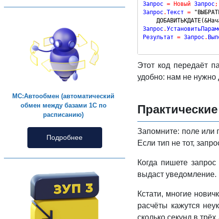
Запрос 
=
Новый
 Запрос
;
Запрос
.
Текст 
=
"ВЫБРАТ
    ДОБАВИТЬКДАТЕ(&Нач
Запрос
.
УстановитьПарам
Результат 
=
 Запрос
.
Вып
Этот код передаёт 
удобно: нам не нужно
МС:Автообмен (автоматический
обмен между базами 1С по
Практически
расписанию)
Запомните: поле или
Подробнее
Если тип не тот, запро
Когда пишете запрос
выдаст уведомление.
Кстати, многие нович
расчёты кажутся неу
сколько секунд в трёх