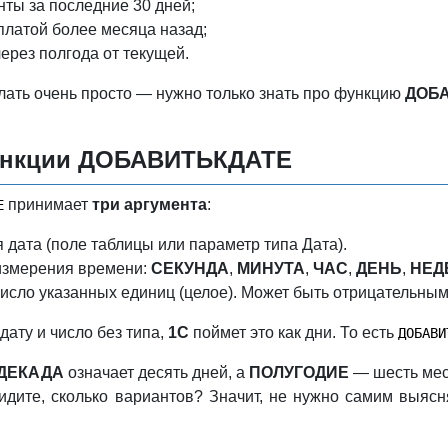
нты за последние 30 дней;
оплатой более месяца назад;
ерез полгода от текущей.
делать очень просто — нужно только знать про функцию
ДОБ
ункции ДОБАВИТЬКДАТЕ
принимает
три аргумента
:
Е
дата (поле таблицы или параметр типа Дата).
змерения времени:
СЕКУНДА
,
МИНУТА
,
ЧАС
,
ДЕНЬ
,
НЕД
исло указанных единиц (целое). Может быть отрицательным 
дату и число без типа,
1С
поймет это как дни. То есть
ДОБАВИ
ДЕКАДА
означает десять дней, а
ПОЛУГОДИЕ
— шесть меся
идите, сколько вариантов? Значит, не нужно самим выясн