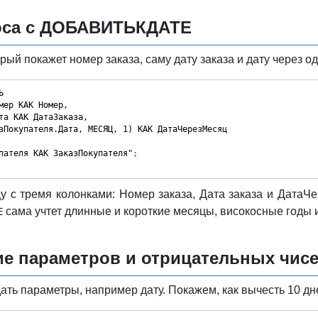
оса с ДОБАВИТЬКДАТЕ
ый покажет номер заказа, саму дату заказа и дату через од
Ь
мер КАК Номер,
та КАК ДатаЗаказа,
зПокупателя.Дата, МЕСЯЦ, 1) КАК ДатаЧерезМесяц
пателя КАК ЗаказПокупателя"
;
у с тремя колонками: Номер заказа, Дата заказа и ДатаЧ
сама учтет длинные и короткие месяцы, високосные годы и
Е
е параметров и отрицательных чис
ать параметры, например дату. Покажем, как вычесть 10 дн