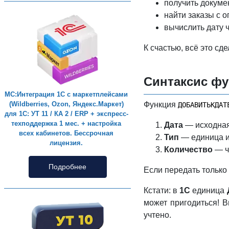
получить докуме
найти заказы с 
вычислить дату ч
К счастью, всё это с
Синтаксис ф
МС:Интеграция 1С с маркетплейсами
Функция
(Wildberries, Ozon, Яндекс.Маркет)
ДОБАВИТЬКДАТ
для 1С: УТ 11 / КА 2 / ERP + экспресс-
техподдержка 1 мес. + настройка
Дата
— исходная 
всех кабинетов. Бессрочная
Тип
— единица и
лицензия.
Количество
— ч
Подробнее
Если передать только 
Кстати: в
1С
единица
может пригодиться! В
учтено.