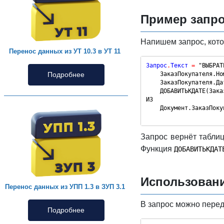
Пример запр
Напишем запрос, котор
Перенос данных из УТ 10.3 в УТ 11
Запрос
.
Текст 
=
"ВЫБРАТ
    ЗаказПокупателя.Но
Подробнее
    ЗаказПокупателя.Да
    ДОБАВИТЬКДАТЕ(Зака
ИЗ
    Документ.ЗаказПоку
Запрос вернёт таблиц
Функция
ДОБАВИТЬКДАТ
Использовани
Перенос данных из УПП 1.3 в ЗУП 3.1
В запрос можно перед
Подробнее