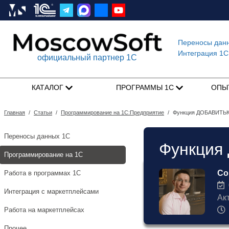
Переносы дан
Интеграция 1C
официальный партнер 1С
КАТАЛОГ
ПРОГРАММЫ 1С
ОПЫ
Главная
/
Статьи
/
Программирование на 1С:Предприятие
/
Функция ДОБАВИТЬКД
Переносы данных 1С
Функция
Программирование на 1С
Со
Работа в программах 1С
0
Интеграция с маркетплейсами
Ак
Работа на маркетплейсах
Прочее