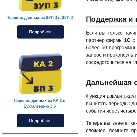
Поддержка и
Перенос данных из ЗУП 3 в ЗУП 3
Подробнее
Если вы только начи
партнёр фирмы
1С
с 
более 60 программны
запрос и проконсульт
сосредоточиться на г
Дальнейшая о
Функция
ДОБАВИТЬКДАТ
Перенос данных из КА 2 в
вычитать периоды: дн
Бухгалтерию 3.0
события через четыре
Подробнее
Теперь вы знаете, ка
сложнее, помните п