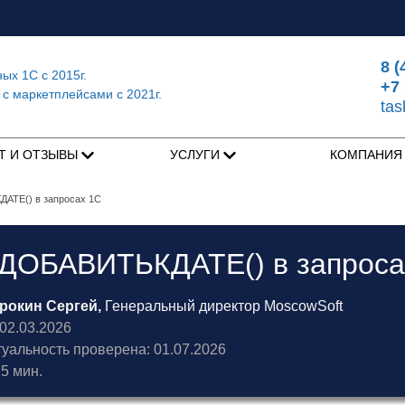
8 (
ных 1С
с 2015г.
+7 
 с маркетплейсами
с 2021г.
ta
Т И ОТЗЫВЫ
УСЛУГИ
КОМПАНИ
АТЕ() в запросах 1С
 ДОБАВИТЬКДАТЕ() в запроса
рокин Сергей,
Генеральный директор MoscowSoft
2.03.2026
туальность проверена: 01.07.2026
5 мин.