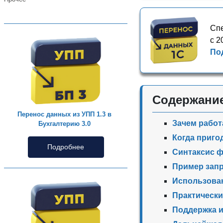
Спе
с 2
По
Содержани
Перенос данных из УПП 1.3 в
Зачем работ
Бухгалтерию 3.0
Когда приг
Подробнее
Синтаксис 
Пример зап
Использован
Практическ
Поддержка 