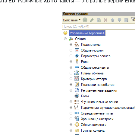
мата
ED
. Различные
XDTO
пакеты — это разные версии
Ente