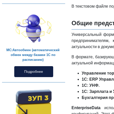
В текстовом файле по
Общие предст
Универсальный фор
предпринимателям,
актуальности в докум
МС:Автообмен (автоматический
обмен между базами 1С по
В формате, базирую
расписанию)
актуальной информа
Подробнее
Управление торг
1С: ERP Управл
1С: УНФ.
1С: Зарплата и
Бухгалтерия пр
EnterpriseData
испол
конфигураций. Этот 