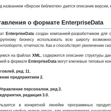
д названием «Версии библиотек» дается описание версии, 
авления о формате EnterpriseData
мат
EnterpriseData
создан компанией-разработчиком для 
 крупному бизнесу использовать всю широту возмож
ентообороте, отчетности. Как и способствует увеличению с
щемся на файлах
XML
, содержится описание структуры да
цией в формате
EnterpriseData
могут ключевые типовые ко
овлей, ред. 11.
ение предприятием 2.
 Управление персоналом, ред.3.
едприятия, редакция 3.0.
ьзуется в конкретной линейке программных проду
формат удобно использовать для корректировки существу