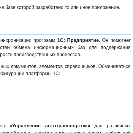
на базе которой разработано то или иное приложение.
синхронизации программ
1С: Предприятие
. Он помогает
ностей обмена информационных баз для поддержания
корости производственных процессов.
нных документов, элементов справочников. Обмениваться
нфигурации платформы 1С:
ктов
«Управление автотранспортом»
для различных
ющих обменов данными, когда следует решить небольшой