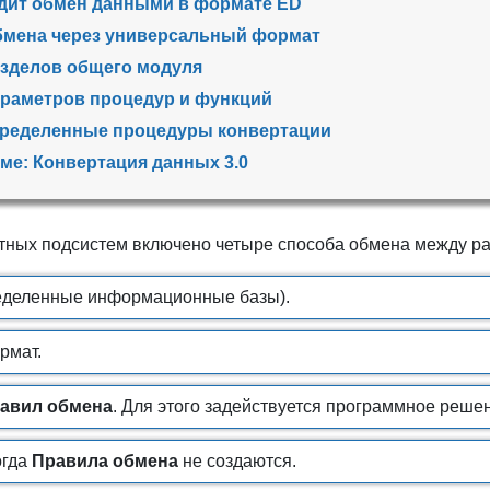
дит обмен данными в формате ED
бмена через универсальный формат
азделов общего модуля
раметров процедур и функций
ределенные процедуры конвертации
еме: Конвертация данных 3.0
ртных подсистем включено четыре способа обмена между р
еделенные информационные базы).
рмат.
авил обмена
. Для этого задействуется программное реше
огда
Правила обмена
не создаются.