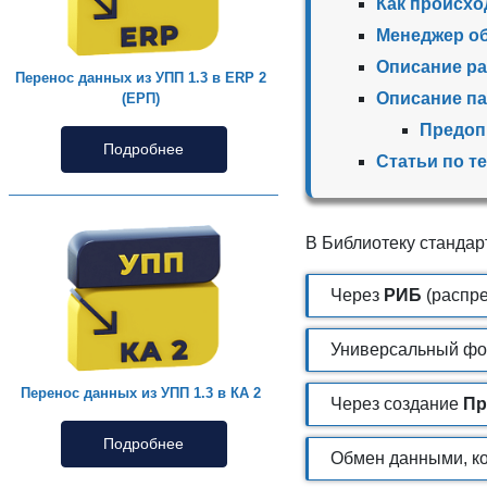
Как происхо
Менеджер о
Описание р
Перенос данных из УПП 1.3 в ERP 2
Описание па
(ЕРП)
Предоп
Подробнее
Статьи по т
В Библиотеку станда
Через
РИБ
(распр
Универсальный фо
Перенос данных из УПП 1.3 в КА 2
Через создание
Пр
Подробнее
Обмен данными, к