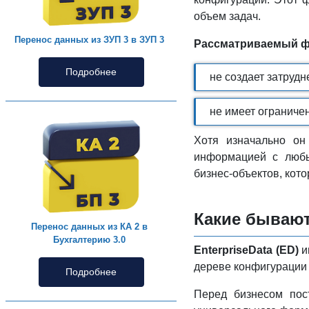
объем задач.
Перенос данных из ЗУП 3 в ЗУП 3
Рассматриваемый ф
Подробнее
не создает затруд
не имеет ограниче
Хотя изначально он
информацией с любы
бизнес-объектов, кото
Какие бываю
Перенос данных из КА 2 в
Бухгалтерию 3.0
EnterpriseData (ED)
и
дереве конфигурации 
Подробнее
Перед бизнесом пос