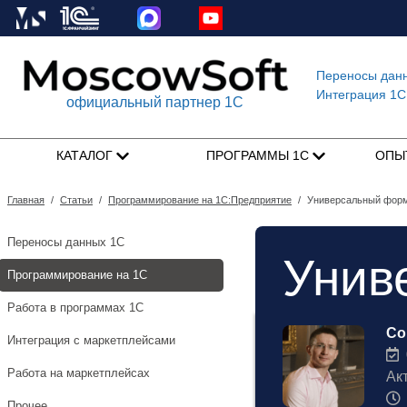
Переносы дан
Интеграция 1C
официальный партнер 1С
КАТАЛОГ
ПРОГРАММЫ 1С
ОПЫ
Главная
/
Статьи
/
Программирование на 1С:Предприятие
/
Универсальный форм
Переносы данных 1С
Унив
Программирование на 1С
Работа в программах 1С
Со
Интеграция с маркетплейсами
0
Работа на маркетплейсах
Ак
Прочее