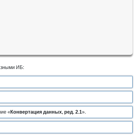
азными ИБ:
ние «
Конвертация данных, ред. 2.1
».